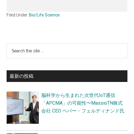
Filed Under:
Bio/Life Science
最
Search
the
初
site
の
...
最新の投稿
サ
イ
脳科学から生まれた次世代IoT通信
ド
「APCMA」の可能性〜MassioTN株式
バ
会社 CEO ペパー・フェルディナンド氏
ー