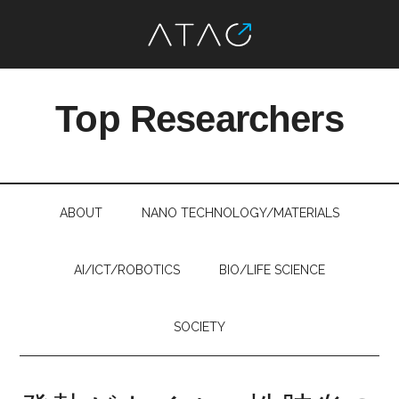
Skip
Skip
Skip
Skip
to
to
to
to
Top Researchers
main
secondary
primary
footer
content
menu
sidebar
最
先
端
ABOUT
NANO TECHNOLOGY/MATERIALS
研
究
を、
AI/ICT/ROBOTICS
BIO/LIFE SCIENCE
す
べ
SOCIETY
て
の
人