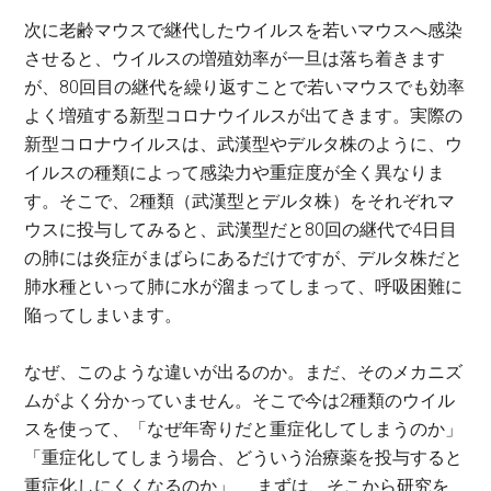
次に老齢マウスで継代したウイルスを若いマウスへ感染
させると、ウイルスの増殖効率が一旦は落ち着きます
が、80回目の継代を繰り返すことで若いマウスでも効率
よく増殖する新型コロナウイルスが出てきます。実際の
新型コロナウイルスは、武漢型やデルタ株のように、ウ
イルスの種類によって感染力や重症度が全く異なりま
す。そこで、2種類（武漢型とデルタ株）をそれぞれマ
ウスに投与してみると、武漢型だと80回の継代で4日目
の肺には炎症がまばらにあるだけですが、デルタ株だと
肺水種といって肺に水が溜まってしまって、呼吸困難に
陥ってしまいます。
なぜ、このような違いが出るのか。まだ、そのメカニズ
ムがよく分かっていません。そこで今は2種類のウイル
スを使って、「なぜ年寄りだと重症化してしまうのか」
「重症化してしまう場合、どういう治療薬を投与すると
重症化しにくくなるのか」……まずは、そこから研究を