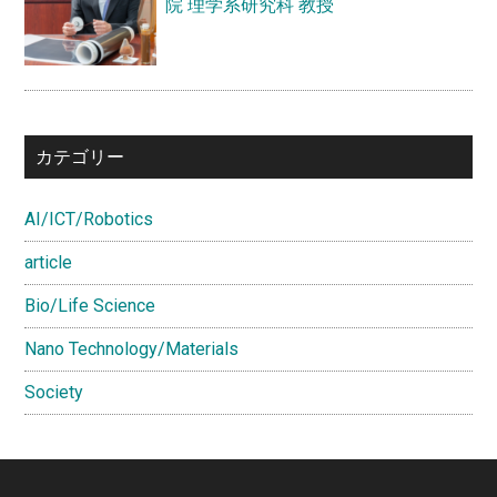
院 理学系研究科 教授
カテゴリー
AI/ICT/Robotics
article
Bio/Life Science
Nano Technology/Materials
Society