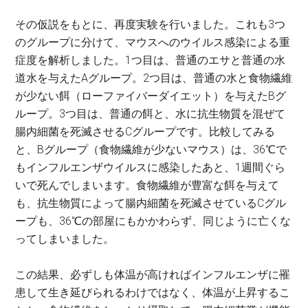
その仮説をもとに、再度実験を行いました。これも3つ
のグループに分けて、マウスへのウイルス感染による重
症度を解析しました。1つ目は、普通のエサと普通の水
道水を与えたAグループ。2つ目は、普通の水と食物繊維
が少ない餌（ローファイバーダイエット）を与えたBグ
ループ。3つ目は、普通の餌と、水に抗生物質を混ぜて
腸内細菌を死滅させるCグループです。比較してみる
と、Bグループ（食物繊維が少ないマウス）は、36℃で
もインフルエンザウイルスに感染したあと、1週間ぐら
いで死んでしまいます。食物繊維が豊富な餌を与えて
も、抗生物質によって腸内細菌を死滅させているCグル
ープも、36℃の部屋にもかかわらず、同じように亡くな
ってしまいました。
この結果、必ずしも体温が高ければインフルエンザに罹
患して生き延びられるわけではなく、体温が上昇するこ