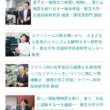
原子を一個単位で精密に制御し、新たな
物質を創り出す〜塚本孝政・東京大学
生産技術研究所 物質・環境系部門 講師
エクソソームの振る舞いから、さまざま
な疾患のメカニズムを解明する〜星野歩
子・東京大学 先端科学技術研究センター
教授
フラスコ内の化学反応の成果を生産現場
へつなぐグリーンモノづくりに挑む〜間
瀬暢之・静岡大学工学部／グリーン科学
技術研究所 教授
新しい相転移物質を創り、操り、社会
に貢献する〜大越慎一・東京大学大学