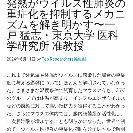
発熱がウイルス性肺炎の
に。
重症化を抑制するメカニ
ズムを解き明かす〜一
戸 猛志・東京大学 医科
学研究所 准教授
2024年6月11日
by
Top Researchers編集部
これまで外気温や体温がウイルスに感染した場合の重症
度に与える影響についてはほとんど解明されていなかっ
た。さまざまな温度条件で飼育したマウスのうち、36℃
のグループでは体温が高まり、インフルエンザウイルス
などの感染に対して高い抵抗力を獲得することがわかっ
た。さらにマウスの体内では、腸内細菌叢が活性化し、
二次胆汁酸が増加することも明らかになった。世界で初
めて、ウイルス性肺炎の重症化抑制を分子レベルで解明