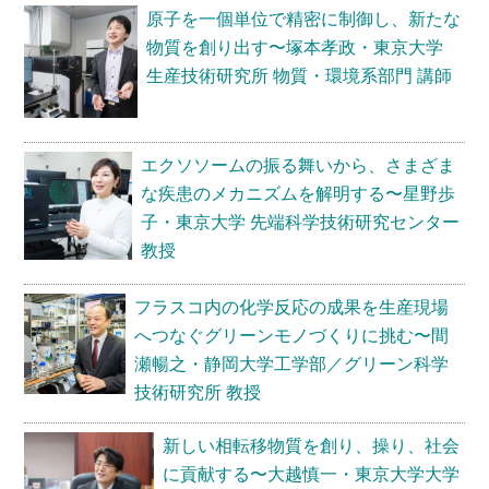
原子を一個単位で精密に制御し、新たな
物質を創り出す〜塚本孝政・東京大学
生産技術研究所 物質・環境系部門 講師
エクソソームの振る舞いから、さまざま
な疾患のメカニズムを解明する〜星野歩
子・東京大学 先端科学技術研究センター
教授
フラスコ内の化学反応の成果を生産現場
へつなぐグリーンモノづくりに挑む〜間
瀬暢之・静岡大学工学部／グリーン科学
技術研究所 教授
新しい相転移物質を創り、操り、社会
に貢献する〜大越慎一・東京大学大学