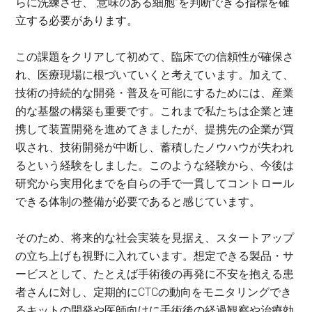
らに洗練させ、“意味のある細胞”を判断できる指標を確
立する必要があります。
この課題をクリアして初めて、臨床での信頼性が確保さ
れ、医療現場に根づいていくと考えています。加えて、
技術の持続的な開発・普及を可能にするためには、産業
的な基盤の構築も重要です。これまで私たちは企業と連
携して装置開発を進めてきましたが、提携先の企業が買
収され、技術開発が中断し、蓄積したノウハウが失われ
るという経験をしました。このような経験から、今後は
研究から実用化までを自らの手で一貫してコントロール
できる体制の整備が必要であると感じています。
そのため、将来的な社会実装を見据え、スタートアップ
の立ち上げも視野に入れています。想定できる製品・サ
ービスとして、たとえば手術後の再発に不安を抱える患
者さんに対し、定期的にCTCの動向をモニタリングでき
るキットの開発や医師向けに手術後の経過観察や治療効