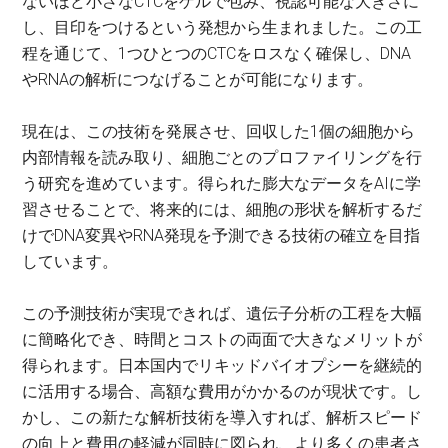
ないほど小さなCTCをゲルで包み、視認可能な大きさに
し、目印をつけるという発想から生まれました。この工
程を通じて、1つひとつのCTCをロスなく確保し、DNA
やRNAの解析につなげることが可能になります。
現在は、この技術を発展させ、回収した1個の細胞から
内部情報を読み取り、細胞ごとのプロファイリングを行
う研究を進めています。得られた膨大なデータをAIに学
習させることで、将来的には、細胞の形状を解析するだ
けでDNA変異やRNA発現を予測できる技術の確立を目指
しています。
この予測技術が実現できれば、遺伝子分析の工程を大幅
に簡略化でき、時間とコストの両面で大きなメリットが
得られます。日本国内でリキッドバイオプシーを継続的
に活用する場合、高額な費用がかかるのが現状です。し
かし、この新たな解析技術を導入すれば、解析スピード
の向上と費用の軽減が同時に図られ、より多くの患者さ