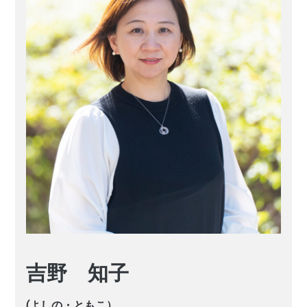
吉野 知子
(よしの・ともこ）