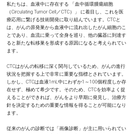
私たちは、血液中に存在する 「血中循環腫瘍細胞
（Circulating Tumor Cell／CTC）」 に着目し、これを医
療応用に繋げる技術開発に取り組んでいます。CTCと
は、がんの原発巣から血液中に流れ出したがん細胞のこ
とであり、血流に乗って全身を巡り、他の臓器に到達す
ると新たな転移巣を形成する原因になると考えられてい
ます。
CTCはがんの転移に深く関与しているため、がんの進行
状況を把握する上で非常に重要な指標とされています。
しかし、CTCは血液1mL中にわずか1～100個程度しか存
在せず、極めて希少です。そのため、CTCを効率よく捉
えることができれば、がんをより早期に発見し、治療方
針を決定するための重要な情報を得ることが可能になり
ます。
従来のがんの診断では「画像診断」が主に用いられてい