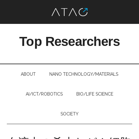
Skip
Skip
Skip
Skip
to
to
to
to
Top Researchers
main
secondary
primary
footer
content
menu
sidebar
最
先
端
ABOUT
NANO TECHNOLOGY/MATERIALS
研
究
を、
AI/ICT/ROBOTICS
BIO/LIFE SCIENCE
す
べ
SOCIETY
て
の
人