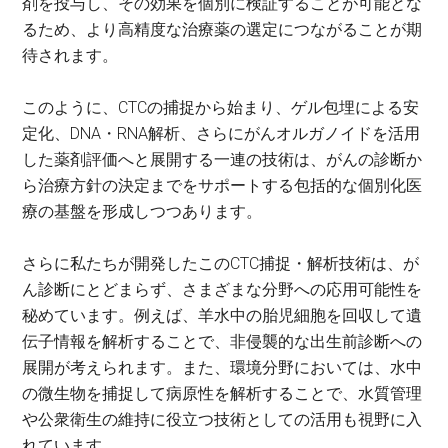
剤を投与し、その効果を個別に検証することが可能とな
るため、より高精度な治療薬の選定につながることが期
待されます。
このように、CTCの捕捉から始まり、ゲル包埋による安
定化、DNA・RNA解析、さらにがんオルガノイドを活用
した薬剤評価へと展開する一連の技術は、がんの診断か
ら治療方針の決定までをサポートする包括的な個別化医
療の基盤を形成しつつあります。
さらに私たちが開発したこのCTC捕捉・解析技術は、が
ん診断にとどまらず、さまざまな分野への応用可能性を
秘めています。例えば、羊水中の胎児細胞を回収して遺
伝子情報を解析することで、非侵襲的な出生前診断への
展開が考えられます。また、環境分野においては、水中
の微生物を捕捉して病原性を解析することで、水質管理
や公衆衛生の維持に役立つ技術としての活用も視野に入
れています。