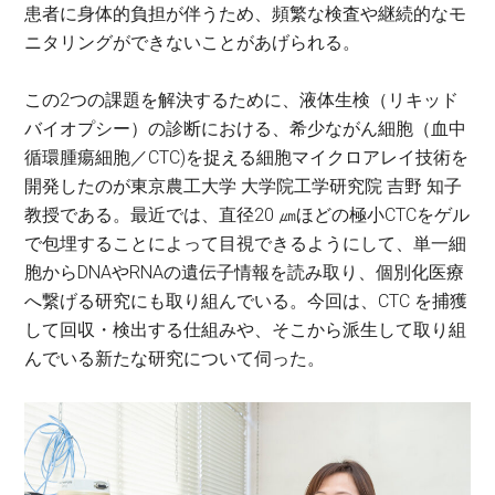
患者に身体的負担が伴うため、頻繁な検査や継続的なモ
ニタリングができないことがあげられる。
この2つの課題を解決するために、液体生検（リキッド
バイオプシー）の診断における、希少ながん細胞（血中
循環腫瘍細胞／CTC)を捉える細胞マイクロアレイ技術を
開発したのが東京農工大学 大学院工学研究院 吉野 知子
教授である。最近では、直径20 ㎛ほどの極小CTCをゲル
で包埋することによって目視できるようにして、単一細
胞からDNAやRNAの遺伝子情報を読み取り、個別化医療
へ繋げる研究にも取り組んでいる。今回は、CTC を捕獲
して回収・検出する仕組みや、そこから派生して取り組
んでいる新たな研究について伺った。