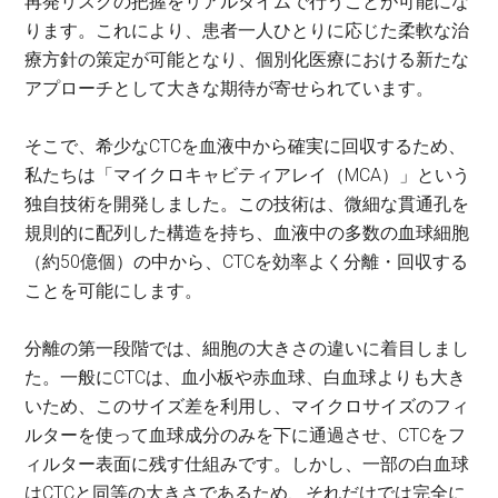
再発リスクの把握をリアルタイムで行うことが可能にな
ります。これにより、患者一人ひとりに応じた柔軟な治
療方針の策定が可能となり、個別化医療における新たな
アプローチとして大きな期待が寄せられています。
そこで、希少なCTCを血液中から確実に回収するため、
私たちは「マイクロキャビティアレイ（MCA）」という
独自技術を開発しました。この技術は、微細な貫通孔を
規則的に配列した構造を持ち、血液中の多数の血球細胞
（約50億個）の中から、CTCを効率よく分離・回収する
ことを可能にします。
分離の第一段階では、細胞の大きさの違いに着目しまし
た。一般にCTCは、血小板や赤血球、白血球よりも大き
いため、このサイズ差を利用し、マイクロサイズのフィ
ルターを使って血球成分のみを下に通過させ、CTCをフ
ィルター表面に残す仕組みです。しかし、一部の白血球
はCTCと同等の大きさであるため、それだけでは完全に