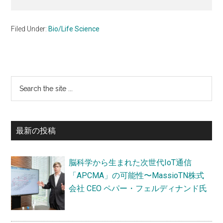
Filed Under:
Bio/Life Science
最
Search
the
初
site
の
...
最新の投稿
サ
イ
脳科学から生まれた次世代IoT通信
ド
「APCMA」の可能性〜MassioTN株式
バ
会社 CEO ペパー・フェルディナンド氏
ー