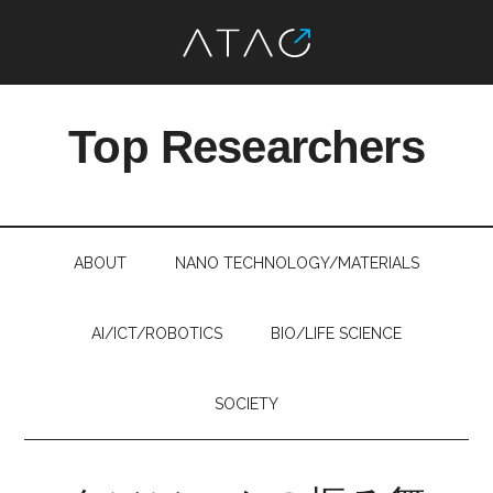
Skip
Skip
Skip
Skip
to
to
to
to
Top Researchers
main
secondary
primary
footer
content
menu
sidebar
最
先
端
ABOUT
NANO TECHNOLOGY/MATERIALS
研
究
を、
AI/ICT/ROBOTICS
BIO/LIFE SCIENCE
す
べ
SOCIETY
て
の
人