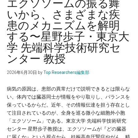
エクソソームの振る舞
に。
いから、さまざまな疾
患のメカニズムを解明
する〜星野歩子・東京大
学 先端科学技術研究セ
ンター 教授
2026年6月30日
by
Top Researchers編集部
病気の原因は、患部の異常だけで説明できるとは限らな
い。体内では臓器同士が情報をやり取りし、バランスを
保っているからだ。近年、その情報伝達を担う存在とし
て注目されているのが、全身を巡る微小な細胞外小胞
「エクソソーム」である。東京大学 先端科学技術研究
センター 星野歩子教授は、エクソソームが『どの臓器
に届くか』という視点から、妊娠高血圧腎症やがん、精