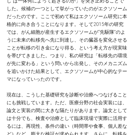
し”は一体何によって起きるのか」を突き止めることで
した。候補の一つとして挙がっていたのがエクソソーム
だったのです。ここで初めて私はエクソソーム研究に本
格的に向き合うことになります。そして2015年の研究
では、がん細胞が産生するエクソソームが“先駆隊”のよ
うに未来の転移先へ先に到達し、その臓器を変化させる
ことが転移の引き金になり得る、という考え方が現実味
を帯びてきました。つまり、私の研究は「転移先の環境
が先に変わる」という問いから出発し、そのメカニズム
を追いかけた結果として、エクソソームが中心的なテー
マになっていったのです。
現在は、こうした基礎研究を診断や治療へつなげること
にも挑戦しています。ただ、医療分野の社会実装には、
論文と実装の間に大きな隔たりがあります。論文として
は十分でも、検査や治療として臨床現場で実際に活用す
るには、再現性、条件の違い（時間帯や食事、個人差な
ど）など、膨大な検証が求められます。さらに、転移を