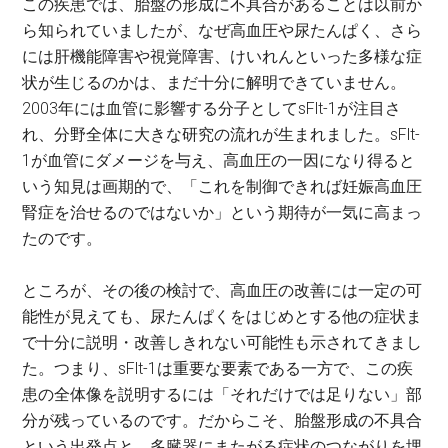
この疾患では、胎盤の形成に不具合があることは以前か
ら知られていましたが、なぜ高血圧や尿たんぱく、さら
には肝機能障害や視覚障害、けいれんといった多様な症
状が生じるのかは、まだ十分に解明できていません。
2003年には血管に影響する分子としてsFlt-1が注目さ
れ、分野全体に大きな研究の流れが生まれました。sFlt-
1が血管にダメージを与え、高血圧の一因になり得ると
いう知見は画期的で、「これを制御できれば妊娠高血圧
腎症を治せるのではないか」という期待が一気に高まっ
たのです。
ところが、その後の検討で、高血圧の改善には一定の可
能性が見えても、尿たんぱくをはじめとする他の症状ま
で十分に説明・改善しきれない可能性も示されてきまし
た。つまり、sFlt-1は重要な要素である一方で、この疾
患の全体像を説明するには「それだけでは足りない」部
分が残っているのです。だからこそ、胎盤形成の不具合
という出発点と、多臓器にまたがる症状のつながりを埋