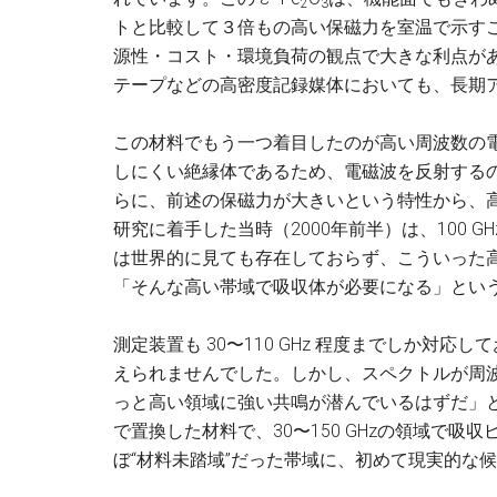
2
3
トと比較して３倍もの高い保磁力を室温で示す
源性・コスト・環境負荷の観点で大きな利点が
テープなどの高密度記録媒体においても、長期
この材料でもう一つ着目したのが高い周波数の
しにくい絶縁体であるため、電磁波を反射する
らに、前述の保磁力が大きいという特性から、
研究に着手した当時（2000年前半）は、100
は世界的に見ても存在しておらず、こういった
「そんな高い帯域で吸収体が必要になる」とい
測定装置も 30〜110 GHz 程度までしか対応し
えられませんでした。しかし、スペクトルが周
っと高い領域に強い共鳴が潜んでいるはずだ」と推
で置換した材料で、30〜150 GHzの領域で
ぼ“材料未踏域”だった帯域に、初めて現実的な