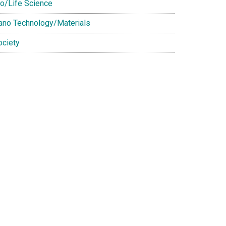
io/Life Science
ano Technology/Materials
ociety