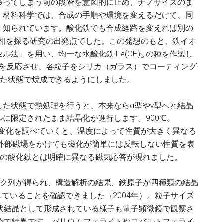
移ってしまう前の段階を意図的に止め、ナノサイズのま
。材料科学では、合成の手順や環境を変えるだけで、同
く知られています。酸化鉄でも合成経路を変えれば別の
な相を探る研究の出発点でした。この発想のもと、鉄イオ
法」を用い、均一な水酸化鉄 Fe(OH)
の種を作製し
3
）を反応させ、各粒子をシリカ（ガラス）でコーティング
った状態で焼成できるようにしました。
た状態で熱処理を行うと、本来ならα型やγ型へと結晶
に限定されたまま結晶化が進行します。900℃、
化の変化を調べていくと、温度によって性質が大きく異なる
、外部磁場をかけても磁化が簡単には反転しない性質を表
来の酸化鉄とは明確に異なる磁気応答が現れました。
ーク列が得られ、構造解析の結果、鉄原子が四種類の結晶
ていることを確認できました（2004年）。粒子サイズ
状結晶として形成されている様子も電子顕微鏡で観察さ
めて特異です。バリウムフェライトやコバルトフェライ