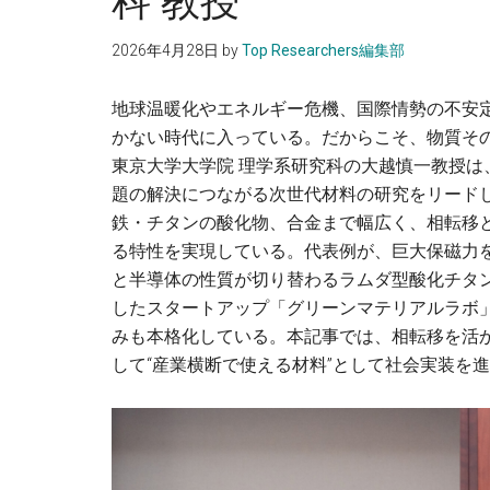
科 教授
の
人
2026年4月28日
by
Top Researchers編集部
に。
地球温暖化やエネルギー危機、国際情勢の不安
かない時代に入っている。だからこそ、物質その
東京大学大学院 理学系研究科の大越慎一教授
題の解決につながる次世代材料の研究をリード
鉄・チタンの酸化物、合金まで幅広く、相転移と
る特性を実現している。代表例が、巨大保磁力を持
と半導体の性質が切り替わるラムダ型酸化チタン（
したスタートアップ「グリーンマテリアルラボ
みも本格化している。本記事では、相転移を活
して“産業横断で使える材料”として社会実装を