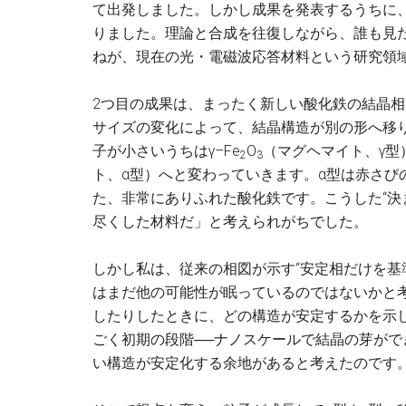
て出発しました。しかし成果を発表するうちに
りました。理論と合成を往復しながら、誰も見
ねが、現在の光・電磁波応答材料という研究領
2つ目の成果は、まったく新しい酸化鉄の結晶
サイズの変化によって、結晶構造が別の形へ移
子が小さいうちはγ–Fe
O
（マグヘマイト、γ型
2
3
ト、α型）へと変わっていきます。α型は赤さび
た、非常にありふれた酸化鉄です。こうした“決
尽くした材料だ」と考えられがちでした。
しかし私は、従来の相図が示す“安定相だけを基
はまだ他の可能性が眠っているのではないかと
したりしたときに、どの構造が安定するかを示
ごく初期の段階──ナノスケールで結晶の芽がで
い構造が安定化する余地があると考えたのです