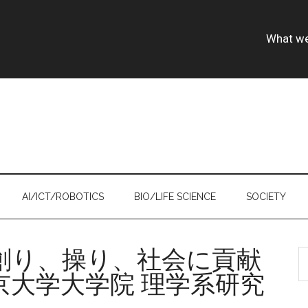
What w
AI/ICT/ROBOTICS
BIO/LIFE SCIENCE
SOCIETY
創り、操り、社会に貢献
S
th
京大学大学院 理学系研究
si