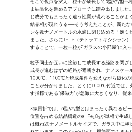
そこで視点を変え、粒子が成長してα型やγ型へ
ま結晶化を進めるアプローチに踏み出しました
じ成分でもまったく違う性質が現れることがよ
結晶相が現れうる──そう考えたことが、新た
ンを数ナノメートルの水滴に閉じ込める「逆ミセル
ました。さらにTEOS（テトラエトキシシラン
することで、一粒一粒が“ガラスの小部屋”に入
粒子同士が互いに接触して成長する経路を閉ざし
成長が進むはずの経路が遮断され、ナノスケール
1000℃、1100℃と焼成条件を変えながら磁
ことが分かりました。とくに1000℃付近では
す指標である“保磁力”が急激に大きくなり、従
X線回折では、α型やγ型とはまったく異なるピ
位置を占める結晶構造のε–Fe
O
が単相で生成し
2
3
は概ね20ナノメートルサイズで、ガラス中に棒
れています。この ε–Fe
O
は、機能面でもきわ