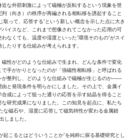
身近な外部刺激によって磁極が反転するという現象を世
配列（向き）の秩序が再編される相転移を誘起すること
じ取って、応答する”という新しい概念を示した点に大き
デバイスなど、これまで想像されてこなかった応用の可
わなくても、温度や湿度といった“環境そのもの”がスイ
動したりする仕組みが考えられます。
、磁性がどのような仕組みで生まれ、どんな条件で変化
こで手がかりとなったのが「強磁性相転移」と呼ばれる
ンが整列し、どのような仕組みで磁極が生じるのか――
理由と発現条件を明らかにしました。その上で、金属イ
学合成によって狙った通りの応答を示す結晶を得ること
要な研究成果になりました。この知見を起点に、私たち
新たな磁石や、湿度に応答して磁気特性が変わる金属錯
見出しました。
が起こるとはどういうことか”を純粋に探る基礎研究とし