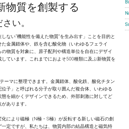
B
新物質を創製する
N
ださい。
S
しない“機能性を備えた物質”を生み出す」ことを目的と
せた金属錯体や、鉄を含む酸化物（いわゆるフェライ
らの物質を対象に、原子配列や構造単位を自在にデザイ
しています。これまでにおよそ500種類に及ぶ新物質を
のテーマに整理できます。金属錯体、酸化鉄、酸化チタン
配位子」と呼ばれる分子が取り囲んだ複合体、いわゆる
状態を細かくデザインできるため、外部刺激に対してど
点があります。
変化により磁極（N極・S極）が反転する新しい磁石の創
ず一定ですが、私たちは、物質内部の結晶構造と磁気特