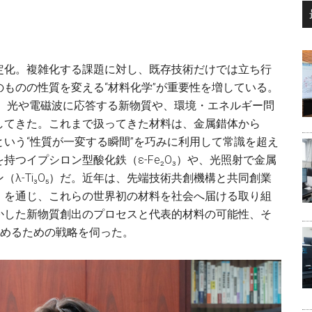
...
定化。複雑化する課題に対し、既存技術だけでは立ち行
ものの性質を変える“材料化学”が重要性を増している。
は、光や電磁波に応答する新物質や、環境・エネルギー問
してきた。これまで扱ってきた材料は、金属錯体から
いう“性質が一変する瞬間”を巧みに利用して常識を超え
つイプシロン型酸化鉄（ε-Fe₂O₃）や、光照射で金属
λ-Ti₃O₅）だ。近年は、先端技術共創機構と共同創業
」を通じ、これらの世界初の材料を社会へ届ける取り組
かした新物質創出のプロセスと代表的材料の可能性、そ
進めるための戦略を伺った。