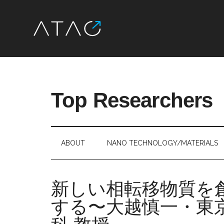
Skip
Skip
Skip
Skip
to
to
to
to
main
secondary
primary
footer
Top Researchers
content
menu
sidebar
最
先
端
ABOUT
NANO TECHNOLOGY/MATERIALS
研
究
を、
新しい相転移物質を
す
する〜大越慎一・東
べ
て