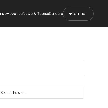
e do
About us
News & Topics
Careers
Contact
最
earch
e
初
te
の