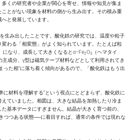
、多くの研究者や企業が関心を寄せ、情報や知見が集ま
たことがない現象を材料の側から生み出す。その積み重
域へと発展しています。
相を生み出したことです。酸化鉄の研究では、温度や粒子
り変わる「相変態」がよく知られています。たとえば粒
）になり、成長して大きくなるとα–Fe
O
（ヘマタイ
2
3
の主成分、γ型は磁気テープ材料などとして利用されてき
まった相”に落ち着く傾向があるので、「酸化鉄はもう出
準に材料を理解する”という視点にとどまらず、酸化鉄に
考えていました。相図は、大きな結晶を加熱したり冷ま
した基本データにすぎません。結晶が大きく育つ前の、
きつつある状態──に着目すれば、通常の条件では現れな
。