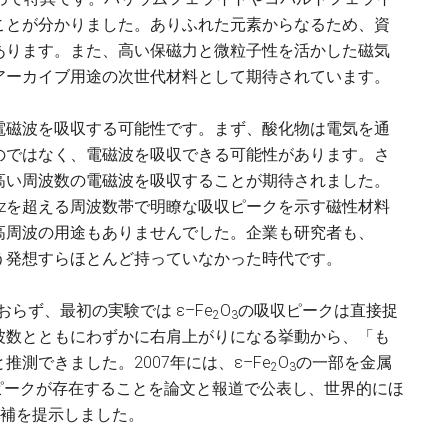
ことが分かりました。ありふれた元素からなるため、資
あります。また、高い保磁力と微粒子性を活かした磁気
アーカイブ用途の次世代材料として期待されています。
電磁波を吸収する可能性です。まず、酸化物は電気を通
のではなく、電磁波を吸収できる可能性があります。さ
高い周波数の電磁波を吸収することが期待されました。
 GHzを超える周波数帯で明瞭な吸収ピークを示す磁性材料
高周波の用途もありませんでした。企業も研究者も、
う発想すらほとんど持っていなかった時代です。
ておらず、最初の実験では ε–Fe
O
の吸収ピークは直接捉
2
3
波数とともにわずかに右肩上がりになる挙動から、「も
測できました。2007年には、ε–Fe
O
の一部を金属
2
3
吸収ピークが存在することを論文と報道で公表し、世界的にほ
候補を提示しました。