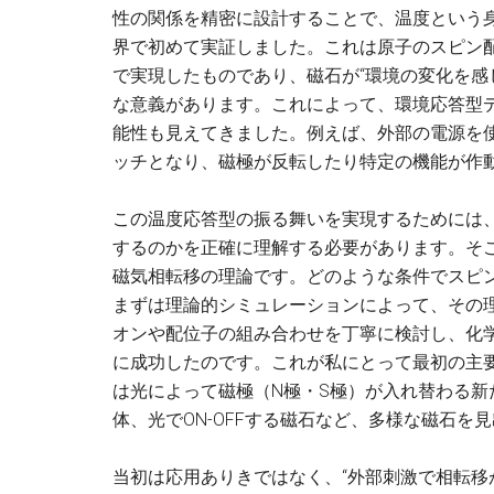
性の関係を精密に設計することで、温度という
界で初めて実証しました。これは原子のスピン
で実現したものであり、磁石が“環境の変化を感
な意義があります。これによって、環境応答型
能性も見えてきました。例えば、外部の電源を使
ッチとなり、磁極が反転したり特定の機能が作
この温度応答型の振る舞いを実現するためには
するのかを正確に理解する必要があります。そ
磁気相転移の理論です。どのような条件でスピ
まずは理論的シミュレーションによって、その
オンや配位子の組み合わせを丁寧に検討し、化
に成功したのです。これが私にとって最初の主
は光によって磁極（N極・S極）が入れ替わる
体、光でON-OFFする磁石など、多様な磁石を
当初は応用ありきではなく、“外部刺激で相転移