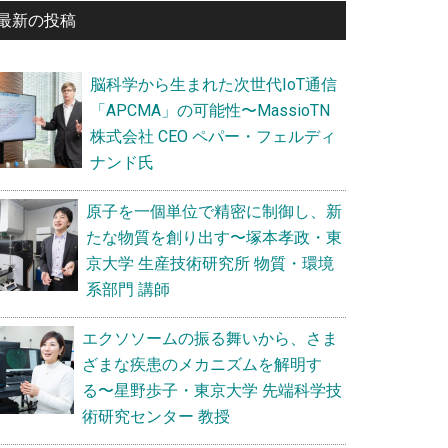
最新の投稿
サ
イ
脳科学から生まれた次世代IoT通信
ド
「APCMA」の可能性〜MassioTN
バ
株式会社 CEO ペパー・フェルディ
ナンド氏
ー
原子を一個単位で精密に制御し、新
たな物質を創り出す〜塚本孝政・東
京大学 生産技術研究所 物質・環境
系部門 講師
エクソソームの振る舞いから、さま
ざまな疾患のメカニズムを解明す
る〜星野歩子・東京大学 先端科学技
術研究センター 教授