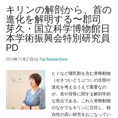
療
生
収
キリンの解剖から、首の
イ
理
量
進化を解明する〜郡司
ノ
学
デ
ベ
研
芽久・国立科学博物館日
ー
ー
究
タ
本学術振興会特別研究員
シ
チ
ベ
ョ
PD
ー
ー
ン
ム
ス
セ
チ
2019年11月21日
by
Top Researchers
か
ン
ー
ら、
タ
ム
ヒトなど哺乳類を含む脊椎動物
穀
ー
リ
（せきついどうぶつ）の生態や
物
特
ー
進化を考えるうえで重要なの
の
任
ダ
が、首や背骨に関する解剖学的
収
教
ー
な視点である。これら脊椎動物
量
授
のなかでもキリンに注目し、独
変
自性の高い研究をおこなってい
動