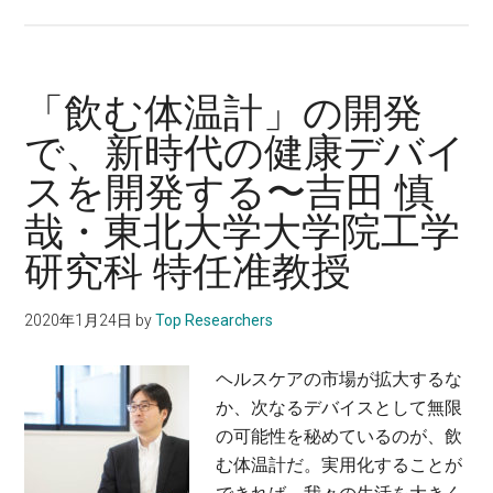
遷
代
移
謝・
金
糖
属
尿
「飲む体温計」の開発
触
病
で、新時代の健康デバイ
媒
内
スを開発する〜吉田 慎
反
科
応
講
哉・東北大学大学院工学
で、
師
研究科 特任准教授
生
体
2020年1月24日
by
Top Researchers
内
合
ヘルスケアの市場が拡大するな
成
か、次なるデバイスとして無限
化
の可能性を秘めているのが、飲
学
む体温計だ。実用化することが
治