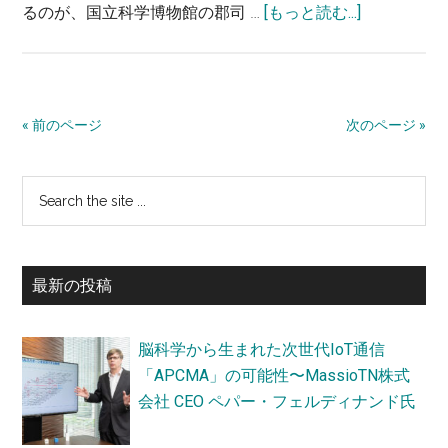
about
るのが、国立科学博物館の郡司 …
[もっと読む...]
を
キ
予
リ
測
ン
す
の
る〜
« 前のページ
次のページ »
解
飯
剖
泉
最
Search
か
仁
the
ら、
初
之
site
首
直・
の
...
の
農
最新の投稿
サ
進
研
化
機
イ
脳科学から生まれた次世代IoT通信
を
構
ド
「APCMA」の可能性〜MassioTN株式
解
農
バ
会社 CEO ペパー・フェルディナンド氏
明
業
す
環
ー