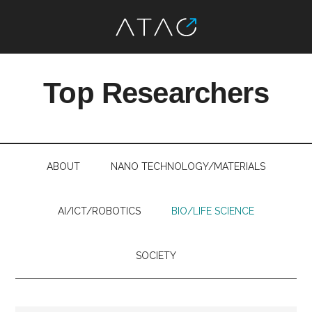
Skip
Skip
Skip
Skip
to
to
to
to
Top Researchers
main
secondary
primary
footer
content
menu
sidebar
最
先
端
ABOUT
NANO TECHNOLOGY/MATERIALS
研
究
を、
AI/ICT/ROBOTICS
BIO/LIFE SCIENCE
す
べ
SOCIETY
て
の
人