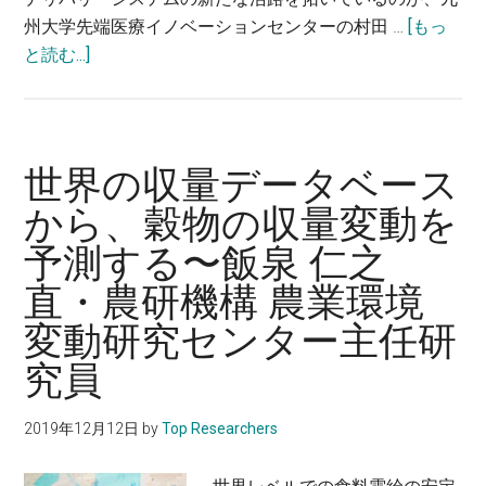
州大学先端医療イノベーションセンターの村田 …
[もっ
ベ
about
と読む...]
ル
医
で
工
解
連
明
携
す
世界の収量データベース
で、
る〜
から、穀物の収量変動を
膵
藤
予測する〜飯泉 仁之
が
澤
ん
茂
直・農研機構 農業環境
診
義・
変動研究センター主任研
断
理
ナ
化
究員
ノ
学
デ
研
2019年12月12日
by
Top Researchers
バ
究
イ
所