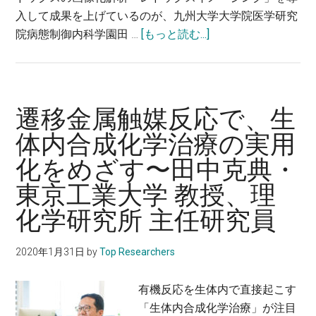
入して成果を上げているのが、九州大学大学院医学研究
池
about
院病態制御内科学園田 …
[もっと読む...]
伸
レ
介・
ド
東
ッ
京
ク
農
遷移金属触媒反応で、生
ス
工
体内合成化学治療の実用
反
大
化をめざす〜田中克典・
応
学
と
大
東京工業大学 教授、理
疾
学
化学研究所 主任研究員
患
院
の
農
2020年1月31日
by
Top Researchers
関
学
係
研
有機反応を生体内で直接起こす
性
究
「生体内合成化学治療」が注目
を
院