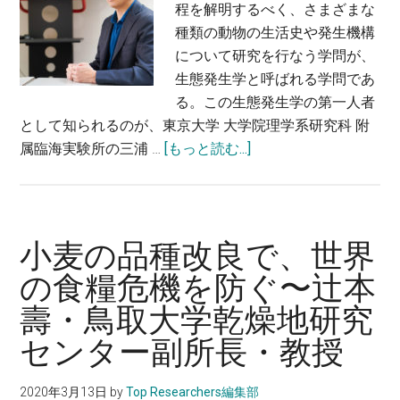
程を解明するべく、さまざまな
種類の動物の生活史や発生機構
について研究を行なう学問が、
生態発生学と呼ばれる学問であ
る。この生態発生学の第一人者
として知られるのが、東京大学 大学院理学系研究科 附
about
属臨海実験所の三浦 …
[もっと読む...]
生
態
発
生
小麦の品種改良で、世界
学
の食糧危機を防ぐ〜辻本
の
壽・鳥取大学乾燥地研究
観
点
センター副所長・教授
か
ら、
2020年3月13日
by
Top Researchers編集部