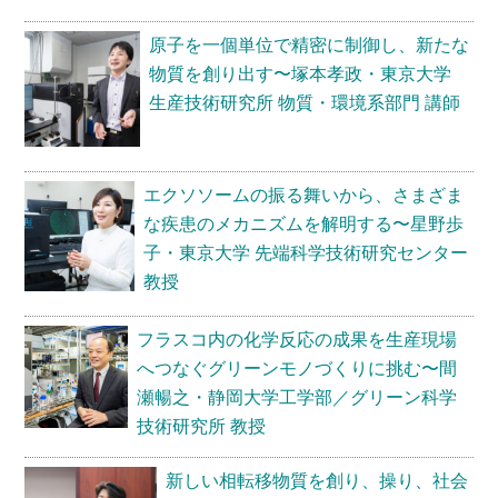
る〜
境
郡
変
原子を一個単位で精密に制御し、新たな
司
動
物質を創り出す〜塚本孝政・東京大学
芽
研
生産技術研究所 物質・環境系部門 講師
久・
究
国
セ
立
ン
エクソソームの振る舞いから、さまざま
科
タ
な疾患のメカニズムを解明する〜星野歩
学
ー
子・東京大学 先端科学技術研究センター
博
主
教授
物
任
館
研
フラスコ内の化学反応の成果を生産現場
日
究
へつなぐグリーンモノづくりに挑む〜間
本
員
瀬暢之・静岡大学工学部／グリーン科学
学
技術研究所 教授
術
振
新しい相転移物質を創り、操り、社会
興