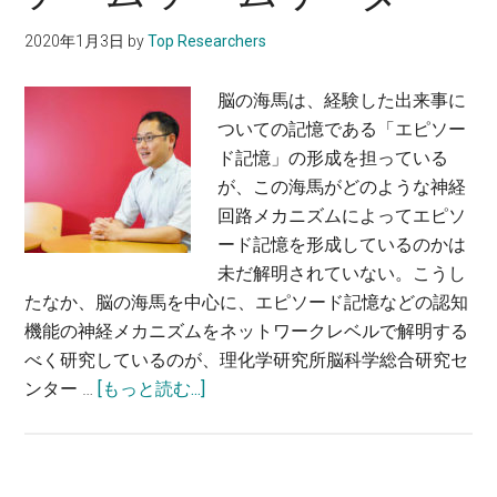
健
学
2020年1月3日
by
Top Researchers
康
教
デ
授、
脳の海馬は、経験した出来事に
バ
理
ついての記憶である「エピソー
イ
化
ド記憶」の形成を担っている
ス
学
が、この海馬がどのような神経
を
研
回路メカニズムによってエピソ
開
究
ード記憶を形成しているのかは
発
所
未だ解明されていない。こうし
す
主
たなか、脳の海馬を中心に、エピソード記憶などの認知
る〜
任
機能の神経メカニズムをネットワークレベルで解明する
吉
研
べく研究しているのが、理化学研究所脳科学総合研究セ
田
究
about
ンター …
[もっと読む...]
慎
員
エ
哉・
ピ
東
ソ
北