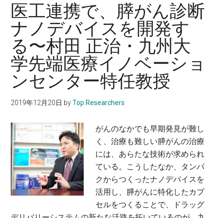
ー
医工連携で、膵がん診断
大
ド
学
ナノデバイスを開発す
記
大
る〜村田 正治・九州大
憶
学
の
院
学先端医療イノベーショ
メ
工
ンセンター特任教授
カ
学
ニ
研
2019年12月20日
by
Top Researchers
ズ
究
ム
科
がんのなかでも早期発見が難し
を、
特
く、治療も難しい膵がんの治療
ネ
任
には、あらたな技術が求められ
ッ
准
ている。こうしたなか、タンパ
ト
教
クからつくったナノデバイスを
ワ
授
活用し、膵がんに特化したカプ
ー
セルをつくることで、ドラッグ
ク
デリバリーシステムの新たな活路を拓いているのが、九
レ