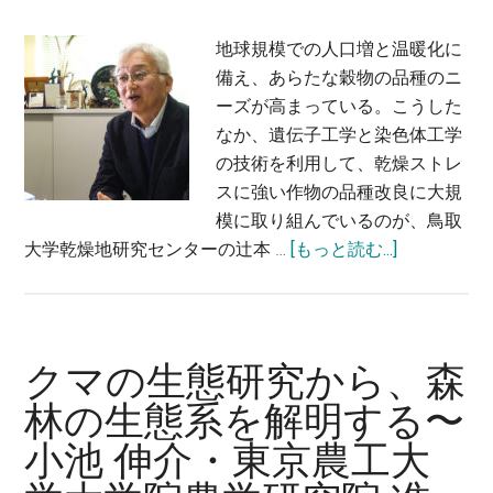
多
様
地球規模での人口増と温暖化に
な
備え、あらたな穀物の品種のニ
動
ーズが高まっている。こうした
物
なか、遺伝子工学と染色体工学
の
の技術を利用して、乾燥ストレ
進
スに強い作物の品種改良に大規
化
模に取り組んでいるのが、鳥取
を
about
大学乾燥地研究センターの辻本 …
[もっと読む...]
解
小
明
麦
す
の
る〜
品
クマの生態研究から、森
三
種
浦
林の生態系を解明する〜
改
徹・
小池 伸介・東京農工大
良
東
で、
京