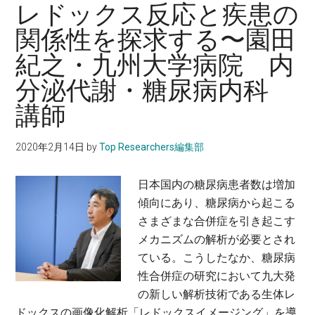
生
乾
レドックス反応と疾患の
所
態
燥
教
関係性を探求する〜園田
研
地
授
紀之・九州大学病院 内
究
研
か
究
分泌代謝・糖尿病内科
ら、
セ
講師
森
ン
林
タ
2020年2月14日
by
Top Researchers編集部
の
ー
生
副
日本国内の糖尿病患者数は増加
態
所
傾向にあり、糖尿病から起こる
系
長・
さまざまな合併症を引き起こす
を
教
メカニズムの解析が必要とされ
解
授
ている。こうしたなか、糖尿病
明
性合併症の研究において九大発
す
の新しい解析技術である生体レ
る〜
ドックスの画像化解析「レドックスイメージング」を導
小