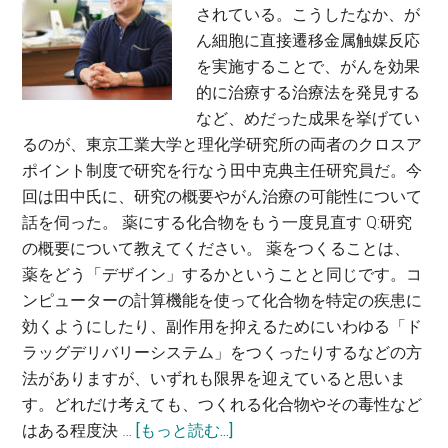
されている。こうしたなか、が
探
准
ん細胞に直接遷移金属触媒反応
求
教
を実施することで、がんを効果
す
授
的に治療する治療法を発見する
る〜
など、めだった成果を挙げてい
園
るのが、東京工業大学と理化学研究所の両者のクロスア
田
ポイント制度で研究を行なう田中克典主任研究員だ。今
紀
回は田中氏に、研究の概要やがん治療の可能性について
之・
話を伺った。 薬にする化合物をもう一度見直す Q:研究
九
の概要について教えてください。 薬をつくることは、
州
薬をどう「デザイン」するかということと同じです。コ
大
ンピューターの計算機能を使って化合物を特定の疾患に
学
効くようにしたり、副作用を抑えるためにいわゆる「ド
病
ラッグデリバリーシステム」をつくったりするなどの方
院
法がありますが、いずれも限界を迎えていると思いま
内
す。どれだけ考えても、つくれる化合物やその毒性など
分
about
はある程度決 …
[もっと読む...]
泌