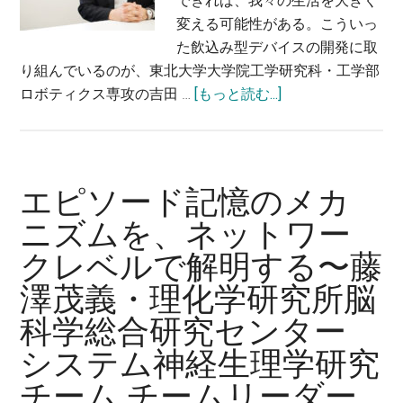
できれば、我々の生活を大きく
療
変える可能性がある。こういっ
の
た飲込み型デバイスの開発に取
実
り組んでいるのが、東北大学大学院工学研究科・工学部
用
about
ロボティクス専攻の吉田 …
[もっと読む...]
化
「飲
を
む
め
体
ざ
温
す〜
エピソード記憶のメカ
計」
田
ニズムを、ネットワー
の
中
クレベルで解明する〜藤
開
克
発
典・
澤茂義・理化学研究所脳
で、
東
科学総合研究センター
新
京
時
工
システム神経生理学研究
代
業
チーム チームリーダー
の
大