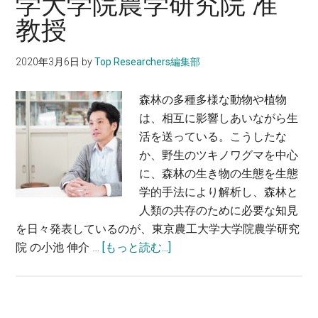
学大学院農学研究院 准
世
大
教授
界
学
の
大
2020年3月6日
by
Top Researchers編集部
食
学
糧
院
森林の多種多様な動物や植物
危
理
は、相互に影響しあいながら生
機
学
活を送っている。こうしたな
を
系
か、野生のツキノワグマを中心
防
研
に、森林の生き物の生態を生態
ぐ〜
究
学的手法により解析し、森林と
辻
科
人類の共存のために必要な知見
本
附
を日々発表しているのが、東京農工大学大学院農学研究
壽・
属
about
院 の小池 伸介 …
[もっと読む...]
鳥
臨
ク
取
海
マ
大
実
の
学
験