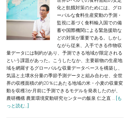
世界レベルでの食料需給の安定
ス
脳
化と飢餓対策のためには、グロ
を
科
ーバルな食料生産変動の予測・
開
学
監視に基づく食料輸入国での備
発
総
蓄や国際機関による緊急援助な
す
合
どの対策が重要である。しかし
る〜
研
ながら従来、入手できる作物収
村
究
量データには制約があり、予測できる地域が限定される
田
セ
という課題があった。こうしたなか、主要穀物の生産地
正
ン
域を網羅するグローバルな収量データベースを構築し、
治・
タ
気温と土壌水分量の季節予測データと組み合わせ、全世
九
ー
界の収穫面積の約20％にあたる地域の米・小麦の収量変
州
シ
動を収穫3か月前に予測できるモデルを発表したのが、
大
ス
農研機構 農業環境変動研究センターの飯泉 仁之直 …
[も
学
テ
about
っと読む...]
先
ム
世
端
神
界
医
経
の