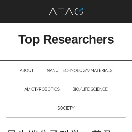
Skip
Skip
Skip
Skip
to
to
to
to
Top Researchers
main
secondary
primary
footer
content
menu
sidebar
最
先
端
ABOUT
NANO TECHNOLOGY/MATERIALS
研
究
を、
AI/ICT/ROBOTICS
BIO/LIFE SCIENCE
す
べ
SOCIETY
て
の
人