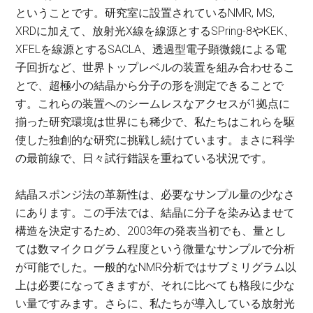
ということです。研究室に設置されているNMR, MS,
XRDに加えて、放射光X線を線源とするSPring-8やKEK、
XFELを線源とするSACLA、透過型電子顕微鏡による電
子回折など、世界トップレベルの装置を組み合わせるこ
とで、超極小の結晶から分子の形を測定できることで
す。これらの装置へのシームレスなアクセスが1拠点に
揃った研究環境は世界にも稀少で、私たちはこれらを駆
使した独創的な研究に挑戦し続けています。まさに科学
の最前線で、日々試行錯誤を重ねている状況です。
結晶スポンジ法の革新性は、必要なサンプル量の少なさ
にあります。この手法では、結晶に分子を染み込ませて
構造を決定するため、2003年の発表当初でも、量とし
ては数マイクログラム程度という微量なサンプルで分析
が可能でした。一般的なNMR分析ではサブミリグラム以
上は必要になってきますが、それに比べても格段に少な
い量ですみます。さらに、私たちが導入している放射光