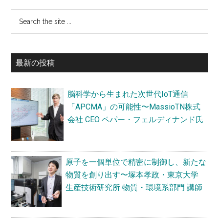
最
Search
the
初
site
の
...
最新の投稿
サ
イ
脳科学から生まれた次世代IoT通信
ド
「APCMA」の可能性〜MassioTN株式
バ
会社 CEO ペパー・フェルディナンド氏
ー
原子を一個単位で精密に制御し、新たな
物質を創り出す〜塚本孝政・東京大学
生産技術研究所 物質・環境系部門 講師