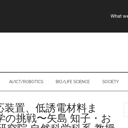
What w
AI/ICT/ROBOTICS
BIO/LIFE SCIENCE
SOCIETY
応装置、低誘電材料ま
S
th
学の挑戦〜矢島 知子・お
si