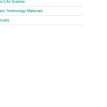
io/Life Science
ano Technology/Materials
ociety