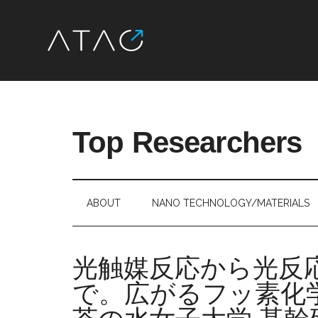
Skip
Skip
Skip
Skip
to
to
to
to
main
secondary
primary
footer
Top Researchers
content
menu
sidebar
最
先
端
ABOUT
NANO TECHNOLOGY/MATERIALS
研
究
を、
光触媒反応から光反
す
で。広がるフッ素化
べ
て