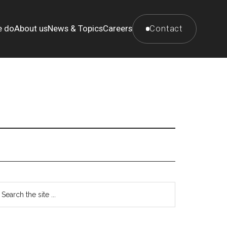
e do
About us
News & Topics
Careers
Contact
最
earch
e
初
te
の