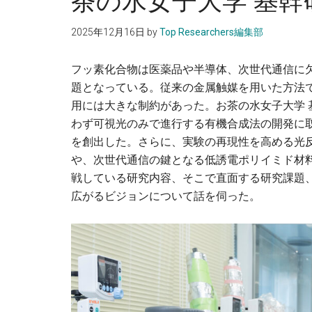
茶の水女子大学 基幹
の
人
2025年12月16日
by
Top Researchers編集部
に。
フッ素化合物は医薬品や半導体、次世代通信に
題となっている。従来の金属触媒を用いた方法
用には大きな制約があった。お茶の水女子大学 
わず可視光のみで進行する有機合成法の開発に
を創出した。さらに、実験の再現性を高める光反応装置
や、次世代通信の鍵となる低誘電ポリイミド材
戦している研究内容、そこで直面する研究課題
広がるビジョンについて話を伺った。