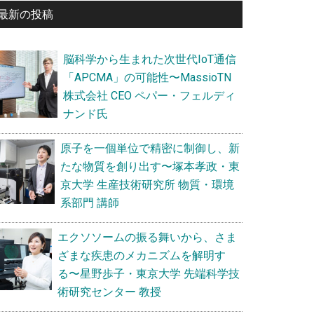
最新の投稿
サ
イ
脳科学から生まれた次世代IoT通信
ド
「APCMA」の可能性〜MassioTN
バ
株式会社 CEO ペパー・フェルディ
ナンド氏
ー
原子を一個単位で精密に制御し、新
たな物質を創り出す〜塚本孝政・東
京大学 生産技術研究所 物質・環境
系部門 講師
エクソソームの振る舞いから、さま
ざまな疾患のメカニズムを解明す
る〜星野歩子・東京大学 先端科学技
術研究センター 教授