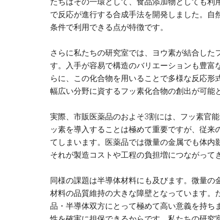
たちはその一環として、食品添加物としても利
で反応が進行する合成手法を開発しました。自
条件で利用できる点が特徴です。
さらに私たちの研究室では、ヨウ素が結合した
す。入手が容易で構造のバリエーションも豊富
らに、この化合物を用いることで多様な反応形
幅広い分野に資するフッ素化合物の創出が可能
実際、市販医薬品のおよそ3割には、フッ素官
ッ素を導入することは極めて重要ですが、従来
てしまいます。医薬品では微量の金属でも体内
それが製造コストや工程の負担増につながって
同様の課題は半導体材料にも及びます。微量の
材料の品質維持の大きな障壁となっています。
品・半導体双方にとって極めて高い意義を持ち
性を確実に担保できるからです。私たちの研究