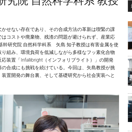
研究院 自然科学科系 教授
...
欠かせない存在であり、その合成方法の革新は喫緊の課
ではコストや廃棄物、残渣の問題が避けられず、産業応
基幹研究院 自然科学科系 矢島 知子教授は有害金属を使
取り組み、環境負荷を低減しながら多様なフッ素化合物
「Infallibright（インフォリブライト）」の開発
料の合成にも挑戦を続けている。今回は、矢島教授が挑
、装置開発の舞台裏、そして基礎研究から社会実装へと