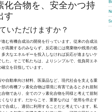
B
素化合物を、安全かつ持
N
出す
S
えていただけますか？
が進む有機合成法の開発を行っています。従来の合成法
トが高騰するのみならず、反応後には廃棄物や残渣の処
、多大なエネルギーを投入しなければ反応が進まないケ
でした。そこで私たちは、よりシンプルで、低負荷エネ
の確立を目指しています。
宙や自動車向け材料、医薬品など、現代社会を支える重
一部の有機フッ素化合物は環境に有害であるとされ規制
化合物であり、全てのフッ素化合物を同様と考えて規制
なくなります。だからこそ、重要なのは「使用を停止す
法で合成し、適切に利用することだと考えています。私