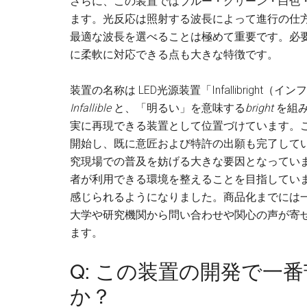
さらに、この装置ではブルー・グリーン・白色
ます。光反応は照射する波長によって進行の仕
最適な波長を選べることは極めて重要です。必
に柔軟に対応できる点も大きな特徴です。
装置の名称は LED光源装置「Infallibrig
Infallible
と、「明るい」を意味する
bright
を組
実に再現できる装置として位置づけています。こ
開始し、既に意匠および特許の出願も完了してい
究現場での普及を妨げる大きな要因となってい
者が利用できる環境を整えることを目指してい
感じられるようになりました。商品化までには
大学や研究機関から問い合わせや関心の声が寄
ます。
Q: この装置の開発で一
か？