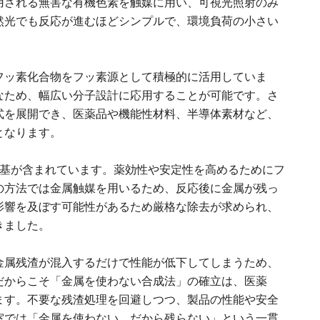
用される無害な有機色素を触媒に用い、可視光照射のみ
然光でも反応が進むほどシンプルで、環境負荷の小さい
フッ素化合物をフッ素源として積極的に活用していま
なため、幅広い分子設計に応用することが可能です。さ
式を展開でき、医薬品や機能性材料、半導体素材など、
となります。
能基が含まれています。薬効性や安定性を高めるためにフ
の方法では金属触媒を用いるため、反応後に金属が残っ
影響を及ぼす可能性があるため厳格な除去が求められ、
きました。
金属残渣が混入するだけで性能が低下してしまうため、
だからこそ「金属を使わない合成法」の確立は、医薬
ます。不要な残渣処理を回避しつつ、製品の性能や安全
室では「金属を使わない、だから残らない」という一貫