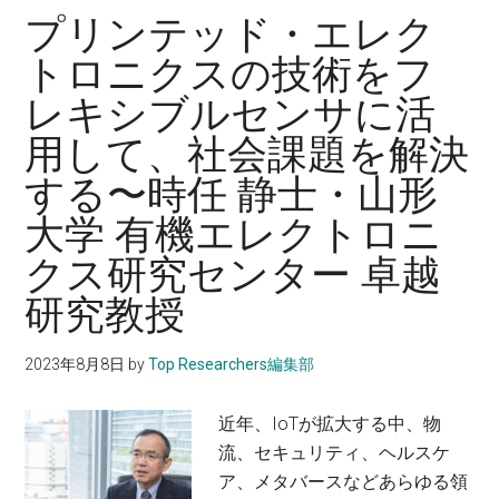
達
プリンテッド・エレク
効
トロニクスの技術をフ
率・
レキシブルセンサに活
安
全
用して、社会課題を解決
性
する〜時任 静士・山形
な
ど
大学 有機エレクトロニ
を
クス研究センター 卓越
持
研究教授
つ
DCB
で
2023年8月8日
by
Top Researchers編集部
再
狭
近年、IoTが拡大する中、物
窄
流、セキュリティ、ヘルスケ
を
ア、メタバースなどあらゆる領