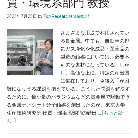
質・環境系部門 教授
研
ト
究
ロ
院
2023年7月25日
by
Top Researchers編集部
ニ
先
ク
端
さまざまな用途で利用されてい
ス
物
る貴金属。中でも、自動車の排
の
理
気ガス浄化や化成品・医薬品の
技
工
製造の触媒においては、必要不
術
学
可欠な素材になっている。しか
を
部
し、高価な上に、特定の産出国
フ
門
に偏在しており、今後入手が困
レ
准
難になりうる課題を抱えている。こうした問題を解決す
キ
教
るために、最少量のパラジウムなどの貴金属で駆動でき
シ
授
る金属ナノシート分子触媒を創出したのが、東京大学
ブ
生産技術研究所 物質・環境系部門の砂田 …
[もっと読
ル
about
む...]
セ
貴
ン
金
サ