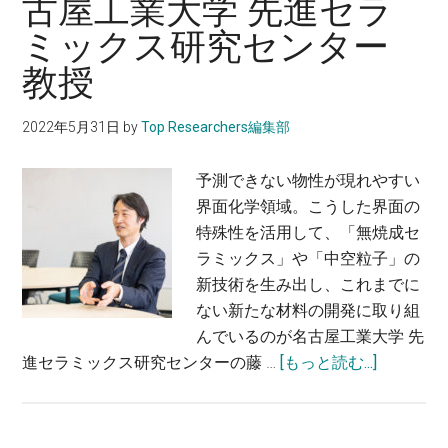
古屋工業大学 先進セラ
を
文
ミックス研究センター
開
化
発
研
教授
し
究
て、
科
2022年5月31日
by
Top Researchers編集部
脂
先
質
進
予測できない物性が現れやすい
の
科
界面化学領域。こうした界面の
自
学
特殊性を活用して、「無焼成セ
己
研
ラミックス」や「中空粒子」の
組
究
新技術を生み出し、これまでに
織
機
ない新たな材料の開発に取り組
化
構
んでいるのが名古屋工業大学 先
を
准
about
進セラミックス研究センターの藤 …
[もっと読む...]
解
教
無
き
授
機
明
粒