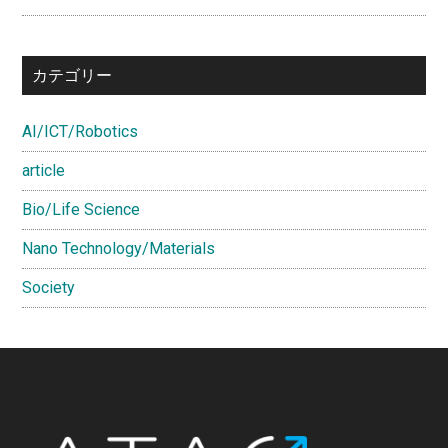
セ
ラ
ミ
カテゴリー
ッ
ク
AI/ICT/Robotics
ス
研
article
究
Bio/Life Science
セ
ン
Nano Technology/Materials
タ
Society
ー
教
授
Footer