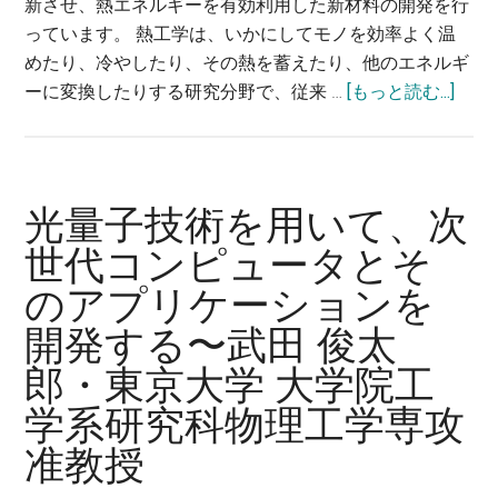
新させ、熱エネルギーを有効利用した新材料の開発を行
解
っています。 熱工学は、いかにしてモノを効率よく温
明
めたり、冷やしたり、その熱を蓄えたり、他のエネルギ
す
about
ーに変換したりする研究分野で、従来 …
[もっと読む...]
る
分
～
子
瀧
か
ノ
ら
光量子技術を用いて、次
上
マ
正
世代コンピュータとそ
ル
浩・
のアプリケーションを
チ
東
ス
京
開発する〜武田 俊太
ケ
工
郎・東京大学 大学院工
ー
業
ル
学系研究科物理工学専攻
大
な
学
准教授
視
情
点