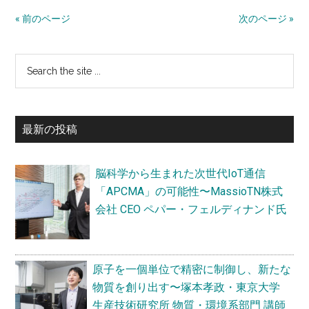
か
子
« 前のページ
次のページ »
す〜
の
杉
界
最
原
Search
面
加
the
反
初
織・
site
応
の
東
...
メ
最新の投稿
京
サ
カ
大
ニ
イ
学
脳科学から生まれた次世代IoT通信
ズ
ド
生
「APCMA」の可能性〜MassioTN株式
ム
産
バ
会社 CEO ペパー・フェルディナンド氏
を
技
解
ー
術
明
研
し、
原子を一個単位で精密に制御し、新たな
究
社
物質を創り出す〜塚本孝政・東京大学
所 講
会
生産技術研究所 物質・環境系部門 講師