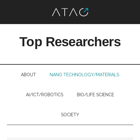
Skip
Skip
Skip
Skip
to
to
to
to
Top Researchers
main
secondary
primary
footer
content
menu
sidebar
最
先
端
ABOUT
NANO TECHNOLOGY/MATERIALS
研
究
を、
AI/ICT/ROBOTICS
BIO/LIFE SCIENCE
す
べ
SOCIETY
て
の
人