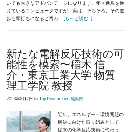
いても大きなアドバンテージになります。年々進歩を遂
利
げているコンピュータですが、実は、そろそろ、その進
用
about
歩も頭打ちになると言わ …
[もっと読む...]
す
光
る
量
～
子
塩
技
新たな電解反応技術の可
見
術
淳
能性を模索〜稲木 信
を
一
介・東京工業大学 物質
用
郎・
い
東
理工学院 教授
て、
京
次
大
2023年3月7日
by
Top Researchers編集部
世
学
代
工
近年、エネルギー・環境問題の
コ
学
解決に向けた取り組みとして、
ン
系
従来の化学反応技術に代わっ