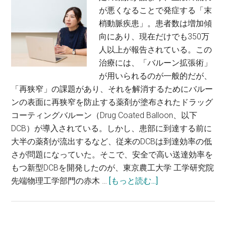
が悪くなることで発症する「末
梢動脈疾患」。患者数は増加傾
向にあり、現在だけでも350万
人以上が報告されている。この
治療には、「バルーン拡張術」
が用いられるのが一般的だが、
「再狭窄」の課題があり、それを解消するためにバルー
ンの表面に再狭窄を防止する薬剤が塗布されたドラッグ
コーティングバルーン（Drug Coated Balloon、以下
DCB）が導入されている。しかし、患部に到達する前に
大半の薬剤が流出するなど、従来のDCBは到達効率の低
さが問題になっていた。そこで、安全で高い送達効率を
もつ新型DCBを開発したのが、東京農工大学 工学研究院
about
先端物理工学部門の赤木 …
[もっと読む...]
高
い
送