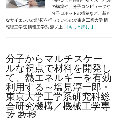
目
士・
の構築や、分子コンピュータや
指
山
分子ロボットの構築など、新た
す
形
なサイエンスの開拓を行っているのが東京工業大学 情
～
大
about
報理工学院 情報工学系 瀧ノ上 …
[もっと読む...]
砂
学
情
田
有
報
祐
機
を
輔・
エ
制
分子からマルチスケー
東
レ
御
ルな視点で材料を開発し
京
ク
し
大
ト
て、熱エネルギーを有効
て
学
ロ
自
利用する～塩見淳一郎・
生
ニ
律
産
東京大学工学系研究科総
ク
的
技
ス
に
合研究機構／機械工学専
術
研
動
攻 教授
研
究
く