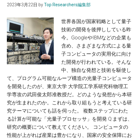
報
2023年3月22日
by
Top Researchers編集部
で
理
材
工
世界各国が国家戦略として量子
料
学
技術の開発を後押ししている昨
を
院
今。GoogleやIBMなどの企業も
開
教
含め、さまざまな方式による量
発
授
子コンピュータの実用化に向け
し
た開発が行われている。そんな
て、
中、独自な発想と技術を駆使し
熱
て、プログラム可能なループ構造の光量子コンピュータ
エ
を開発したのが、東京大学 大学院工学系研究科物理工
ネ
学専攻の武田俊太郎准教授だ。どのような発想から本研
ル
究が生まれたのか。これから取り組もうと考えている研
ギ
究テーマについても話を伺った。 複数ステップにわた
ー
る計算が可能な「光量子プロセッサ」を開発 Q:まずは、
を
研究の概要について教えてください。 コンピュータの
有
性能が上がれば産業は豊かになり、国家の安全保障にお
効