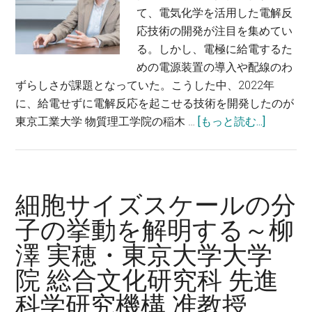
ピ
研
て、電気化学を活用した電解反
ュ
究
応技術の開発が注目を集めてい
ー
科
る。しかし、電極に給電するた
タ
総
めの電源装置の導入や配線のわ
と
合
ずらしさが課題となっていた。こうした中、2022年
そ
研
に、給電せずに電解反応を起こせる技術を開発したのが
の
究
about
東京工業大学 物質理工学院の稲木 …
[もっと読む...]
ア
機
新
プ
構
た
リ
／
な
ケ
機
電
細胞サイズスケールの分
ー
械
解
シ
子の挙動を解明する～柳
工
反
ョ
学
澤 実穂・東京大学大学
応
ン
専
技
院 総合文化研究科 先進
を
攻
術
開
科学研究機構 准教授
教
の
発