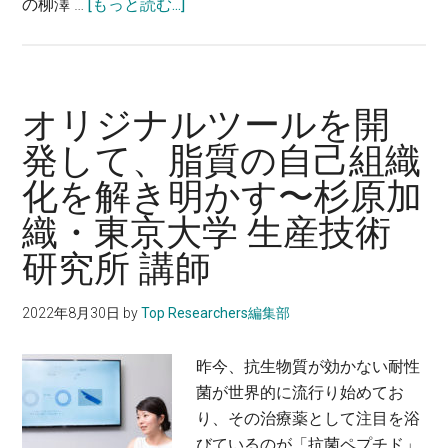
about
の柳澤 …
[もっと読む...]
質
究
細
理
科
胞
工
物
サ
学
理
イ
院
オリジナルツールを開
工
ズ
教
学
発して、脂質の自己組織
ス
授
専
化を解き明かす〜杉原加
ケ
攻
ー
織・東京大学 生産技術
准
ル
教
研究所 講師
の
授
分
2022年8月30日
by
Top Researchers編集部
子
の
昨今、抗生物質が効かない耐性
挙
菌が世界的に流行り始めてお
動
り、その治療薬として注目を浴
を
びているのが「抗菌ペプチド」
解