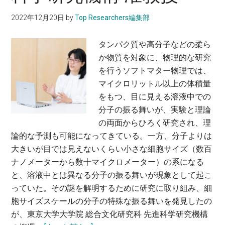
授
可
す
2022年12月20日
by
Top Researchers編集部
能
る〜
性
武
タンパク質や高分子などの柔ら
を
田
か物質を対象に、物理的な研究
模
俊
を行うソフトマター物理では、
索〜
太
マイクロリットル以上の体積量
稲
郎・
をもつ、目に見える溶液中での
木
東
分子の振る舞いが、実験と理論
信
京
の両面からひろく研究され、理
介・
大
論的な予測も可能になってきている。一方、分子よりは
東
学 大
大きいが目では見えないくらい小さな細胞サイズ（数百
京
学
ナノメーターから数十マイクロメーター）の系になる
工
院
と、溶液中とは異なる分子の振る舞いが現象として起こ
業
工
っていた。その謎を解明するために研究に取り組み、細
大
学
胞サイズスケールの分子の特殊な振る舞いを発見したの
学
系
が、東京大学大学院 総合文化研究科 先進科学研究機構
物
研