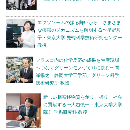
師
に
還
元
エクソソームの振る舞いから、さまざま
す
な疾患のメカニズムを解明する〜星野歩
る〜
子・東京大学 先端科学技術研究センター
藤
教授
正
督・
フラスコ内の化学反応の成果を生産現場
名
へつなぐグリーンモノづくりに挑む〜間
古
瀬暢之・静岡大学工学部／グリーン科学
屋
技術研究所 教授
工
業
新しい相転移物質を創り、操り、社会
大
に貢献する〜大越慎一・東京大学大学
学
院 理学系研究科 教授
先
進