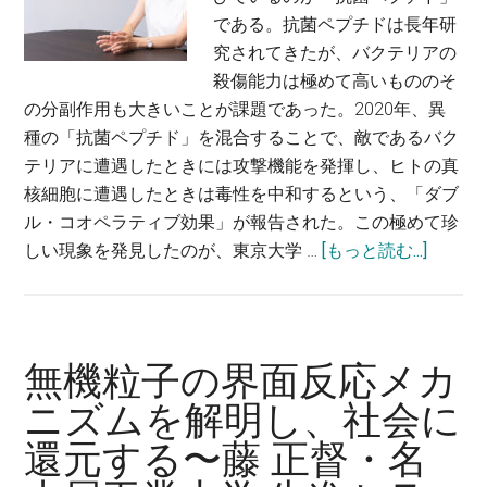
である。抗菌ペプチドは長年研
明
究されてきたが、バクテリアの
す
殺傷能力は極めて高いもののそ
る
の分副作用も大きいことが課題であった。2020年、異
～
種の「抗菌ペプチド」を混合することで、敵であるバク
柳
テリアに遭遇したときには攻撃機能を発揮し、ヒトの真
澤
核細胞に遭遇したときは毒性を中和するという、「ダブ
実
ル・コオペラティブ効果」が報告された。この極めて珍
穂・
about
しい現象を発見したのが、東京大学 …
[もっと読む...]
東
オ
京
リ
大
ジ
学
ナ
大
無機粒子の界面反応メカ
ル
学
ニズムを解明し、社会に
ツ
院
還元する〜藤 正督・名
ー
総
ル
合