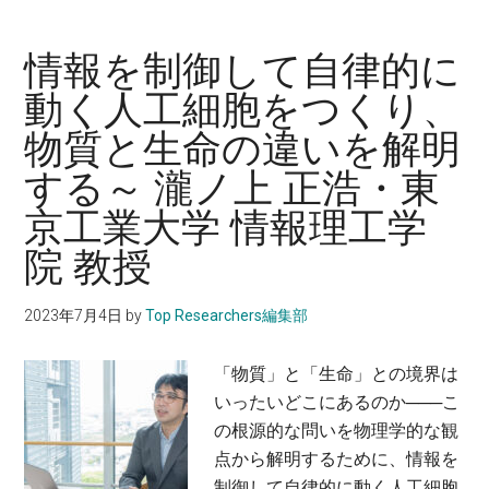
属
に
に
活
情報を制御して自律的に
頼
用
動く人工細胞をつくり、
り
し
物質と生命の違いを解明
す
て、
ぎ
社
する～ 瀧ノ上 正浩・東
な
会
京工業大学 情報理工学
い、
課
次
題
院 教授
世
を
代
解
2023年7月4日
by
Top Researchers編集部
の
決
触
す
「物質」と「生命」との境界は
媒
る〜
いったいどこにあるのか───こ
開
時
の根源的な問いを物理学的な観
発
任
点から解明するために、情報を
を
静
制御して自律的に動く人工細胞