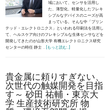
抑
域において、センサを活用し
制
た、薄型化、軽量化したフレキ
す
シブルなデバイスのニーズが高
る
まっている。そんな中「プリン
～
テッド・エレクトロニクス」といわれる印刷法を活用し
赤
て、ヘルスケア向けのフレキシブルな生体センサなどを
木
開発してきたのが山形大学 有機エレクトロニクス研究
友
about
センターの時任 静士 …
[もっと読む...]
紀・
プ
東
リ
京
ン
農
テ
貴金属に頼りすぎない、
工
ッ
次世代の触媒開発を目指
大
ド・
学
す～ 砂田 祐輔・東京大
エ
工
レ
学 生産技術研究所 物
学
ク