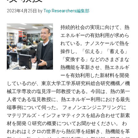
究
セ
人
所
2023年4月25日
by
Top Researchers編集部
ン
工
物
タ
細
質・
持続的社会の実現に向けて、熱
ー
胞
環
エネルギーの有効利用が求めら
卓
を
境
れている。ナノスケールで熱を
越
つ
系
操作し、「伝える」「蓄える」
研
く
部
「変換する」などのさまざまな
究
り、
門
熱機能を革新させ、熱エネルギ
教
物
教
ーを有効利用した新材料を開発
授
質
授
しているのが、東京大学工学系研究科総合研究機構／機
と
械工学専攻の塩見淳一郎教授である。今回は、熱の第一
生
人者である塩見教授に、熱エネルギー利用における最先
命
端事例について伺った。 フォノンエンジニアリングに
の
マテリアルズ・インフォマティクスを組み合わせて新素
違
材を開発 Q:研究の概要についてお聞かせください。 わ
い
れわれはミクロの世界から熱伝導を紐解き、熱機能を革
を