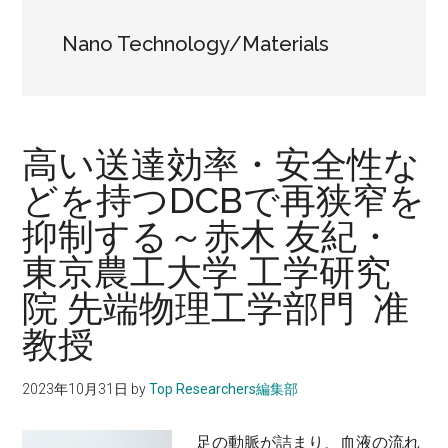
に。
Nano Technology/Materials
高い送達効率・安全性な
どを持つDCBで再狭窄を
抑制する～赤木 友紀・
東京農工大学 工学研究
院 先端物理工学部門 准
教授
2023年10月31日
by
Top Researchers編集部
足の動脈が詰まり、血液の流れ