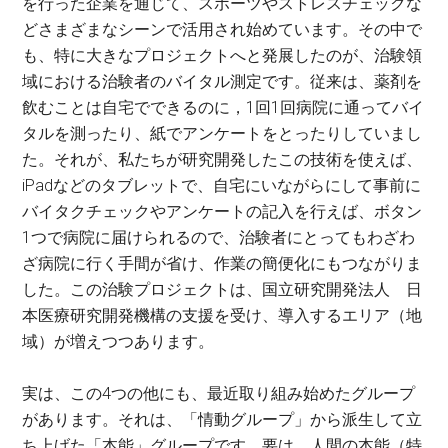
を行った企業を通じて、スポーツやストレスチェックな
どさまざまなシーンで活用され始めています。その中で
も、特に大きなプロジェクトへと発展したのが、治験領
域における治験者のバイタル測定です。従来は、薬剤を
飲むことは自宅でできるのに，1回1回病院に通ってバイ
タルを測ったり、紙でアンケートをとったりしていまし
た。それが、私たちが研究開発したこの技術を使えば、
iPadなどのタブレットで、自宅にいながらにして事前に
バイタクチェックやアンケートの記入を行えば、ボタン
1つで病院に届けられるので、治験者にとってもわざわ
ざ病院に行く手間が省け、作業の簡便化にもつながりま
した。この治験プロジェクトは、国立研究開発法人 日
本医療研究開発機構の支援を受け、導入するエリア（地
域）が増えつつあります。
実は、この4つの他にも、最近取り組み始めたグループ
があります。それは、「情動グループ」から派生して立
ち上げた「本能」グループです。要は、人間の本能（特