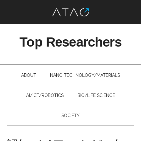
Skip
Skip
Skip
Skip
to
to
to
to
Top Researchers
main
secondary
primary
footer
content
menu
sidebar
最
先
端
ABOUT
NANO TECHNOLOGY/MATERIALS
研
究
を、
AI/ICT/ROBOTICS
BIO/LIFE SCIENCE
す
べ
SOCIETY
て
の
人