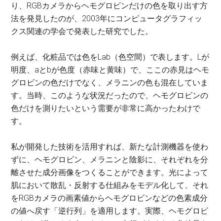
り、RGBカメラからヘモグロビンだけの色を取り出す方
法を発見したのが、2003年にコンピュータグラフィッ
クス関連の学会で発表した研究でした。
例えば、化粧品では色をLab（色空間）で表します。Lが
明度、aとbが色度（赤味と黄味）で、ここの赤見はヘモ
グロビンの色だけでなく、メラニンの色も混在していま
す。当時、このような状況だったので、ヘモグロビンの
色だけを測りたいという需要が非常に高かったわけで
す。
私が開発した技術を活用すれば、新たな計測機器を使わ
ずに、ヘモグロビン、メラニンと陰影に、それぞれを分
離させた成分画像をつくることができます。光によって
肌において散乱・反射する仕組みをモデル化して、それ
をRGBカメラの画素値からヘモグロビンなどの色素成分
の値へ戻す「逆行列」を適用します。実際、ヘモグロビ