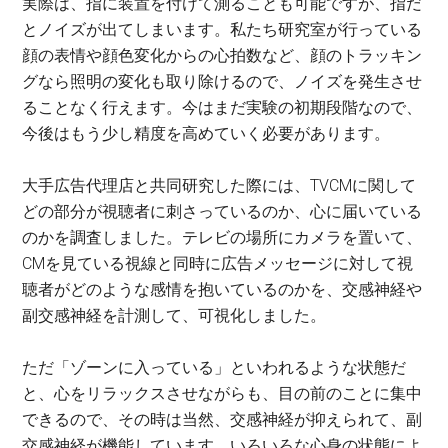
実際は、指に装置を付けて測ることも可能ですが、指だ
とノイズが出てしまいます。私たち研究室が行っている
顔の表情や顔色変化からの心拍数など、顔のトラッキン
グなら照明の変化も取り除けるので、ノイズを発生させ
ることなく行えます。今はまだ実験の初期段階なので、
今後はもう少し精度を高めていく必要があります。
大手広告代理店と共同研究した際には、TVCMに関して
どの部分が視聴者に刺さっているのか、心に届いている
のかを調査しました。テレビの場所にカメラを置いて、
CMを見ている視線と同時に広告メッセージに対して視
聴者がどのような感情を抱いているのかを、交感神経や
副交感神経を計測して、可視化しました。
ただ「ゾーンに入っている」といわれるような状態だ
と、心をリラックスさせながらも、目の前のことに集中
できるので、その時は当然、交感神経が抑えられて、副
交感神経が機能しています。いろいろな心身の状態によ