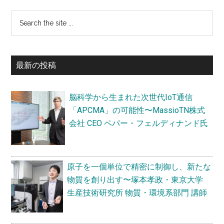
最
Search
the
初
site
の
...
最新の投稿
サ
イ
脳科学から生まれた次世代IoT通信
ド
「APCMA」の可能性〜MassioTN株式
バ
会社 CEO ペパー・フェルディナンド氏
ー
原子を一個単位で精密に制御し、新たな
物質を創り出す〜塚本孝政・東京大学
生産技術研究所 物質・環境系部門 講師