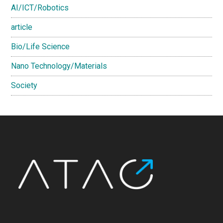
AI/ICT/Robotics
ョ
ン
article
研
Bio/Life Science
究
科
Nano Technology/Materials
長
Society
Footer