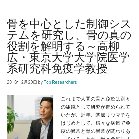
先
呂
端
和
の
世・
骨を中心とした制御シス
観
理
テムを研究し、骨の真の
察
化
役割を解明する～高柳
技
学
術
研
広・東京大学大学院医学
で、
究
系研究科免疫学教授
細
所
胞
チ
2018年2月20日
by
Top Researchers
の
ー
成
ム
これまで人間の骨と免疫は別々
長
リ
の組織として研究が進められて
ゆ
ー
いたが、近年、関節リウマチを
ら
ダ
はじめとして、様々な病気で免
ぎ
ー
疫の異常と骨の異常が関わりあ
の