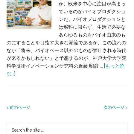
か、欧米を中心に注目が高まっ
経
成
ているのがバイオプロダクショ
の
学
ンだ。バイオプロダクションと
病
専
は燃料に限らず、生活で必要な
気
攻
あらゆるものをバイオ由来のも
を
教
のにすることを目指す大きな潮流であるが、この流れの
解
授
なか「将来、バイオベース以外のものが禁止される時代
明
が来るかもしれない」と予想するのが、神戸大学大学院
す
科学技術イノベーション研究科の近藤 昭彦 …
[もっと読
る〜
about
む...]
高
バ
橋
イ
琢
オ
哉・
ベ
横
« 前のページ
次のページ »
ー
浜
ス
市
最
Search
を
立
the