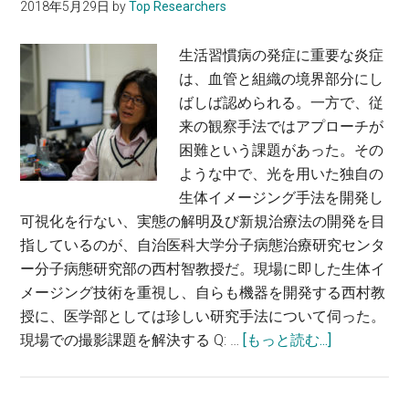
2018年5月29日
by
Top Researchers
生
命
生活習慣病の発症に重要な炎症
シ
は、血管と組織の境界部分にし
ス
ばしば認められる。一方で、従
テ
来の観察手法ではアプローチが
ム
困難という課題があった。その
の
ような中で、光を用いた独自の
時
生体イメージング手法を開発し
間
可視化を行ない、実態の解明及び新規治療法の開発を目
の
指しているのが、自治医科大学分子病態治療研究センタ
解
ー分子病態研究部の西村智教授だ。現場に即した生体イ
明
メージング技術を重視し、自らも機器を開発する西村教
に
授に、医学部としては珍しい研究手法について伺った。
取
about
現場での撮影課題を解決する Q: …
[もっと読む...]
り
現
組
場
む〜