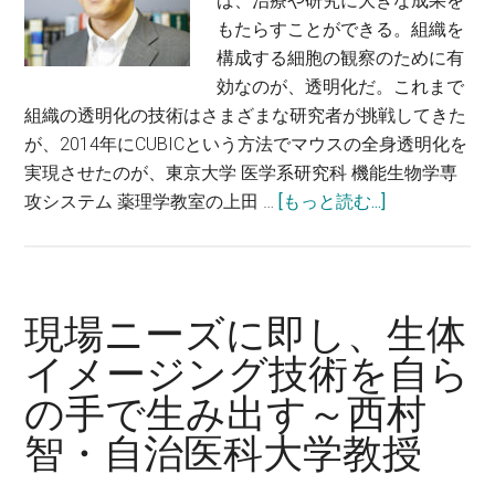
ば、治療や研究に大きな成果を
もたらすことができる。組織を
構成する細胞の観察のために有
効なのが、透明化だ。これまで
組織の透明化の技術はさまざまな研究者が挑戦してきた
が、2014年にCUBICという方法でマウスの全身透明化を
実現させたのが、東京大学 医学系研究科 機能生物学専
about
攻システム 薬理学教室の上田 …
[もっと読む...]
マ
ウ
ス
の
現場ニーズに即し、生体
透
イメージング技術を自ら
明
の手で生み出す～西村
化
技
智・自治医科大学教授
術
で、