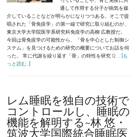
っていることや、骨と免疫に共
謎
通して作用する分子が病気を媒
を
介していることなどが明らかになりつつある。そこで提
解
唱された「骨免疫学」の第一線で研究に取り組むのが、
明
東京大学大学院医学系研究科免疫学の高柳 広教授だ。
す
今回は骨免疫学の可能性から、「骨を中心とした制御シ
る
ステム」を見つけるための研究の概要についてお話を伺
～
った。 常に代謝を繰り返す「骨」の特性を研究 Q: …
[も
若
about
っと読む...]
本
骨
祐
を
一・
中
東
心
京
レム睡眠を独自の技術で
と
大
コントロールし、睡眠の
し
学
機能を解明する~林 悠・
た
大
制
学
筑波大学国際統合睡眠医
御
院