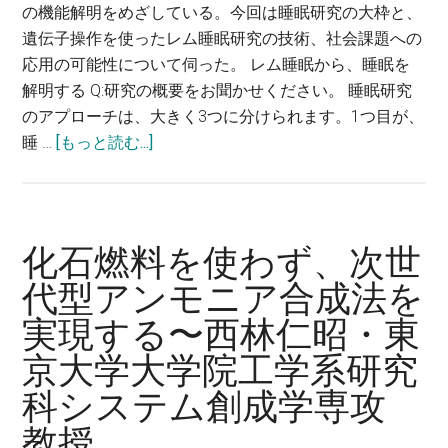
の機能解明をめざしている。今回は睡眠研究の大枠と、
す
遺伝子操作を使ったレム睡眠研究の技術、社会課題への
る
応用の可能性について伺った。 レム睡眠から、睡眠を
～
解明する Q:研究の概要をお聞かせください。 睡眠研究
高
のアプローチは、大きく3つに分けられます。1つ目が、
柳
about
睡 …
[もっと読む...]
広・
レ
東
ム
京
睡
大
眠
学
化石燃料を使わず、次世
を
大
代型アンモニア合成法を
独
学
実現する〜西林仁昭・東
自
院
の
医
京大学大学院工学系研究
技
学
科システム創成学専攻
術
系
で
研
教授