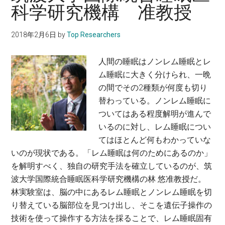
科学研究機構 准教授
シ
総
ス
合
2018年2月6日
by
Top Researchers
テ
文
ム
化
人間の睡眠はノンレム睡眠とレ
を
研
ム睡眠に大きく分けられ、一晩
研
究
の間でその2種類が何度も切り
究
科
替わっている。ノンレム睡眠に
し、
准
ついてはある程度解明が進んで
骨
教
いるのに対し、レム睡眠につい
の
授
てはほとんど何もわかっていな
真
いのが現状である。「レム睡眠は何のためにあるのか」
の
を解明すべく、独自の研究手法を確立しているのが、筑
役
波大学国際統合睡眠医科学研究機構の林 悠准教授だ。
割
林実験室は、脳の中にあるレム睡眠とノンレム睡眠を切
を
り替えている脳部位を見つけ出し、そこを遺伝子操作の
解
技術を使って操作する方法を採ることで、レム睡眠固有
明