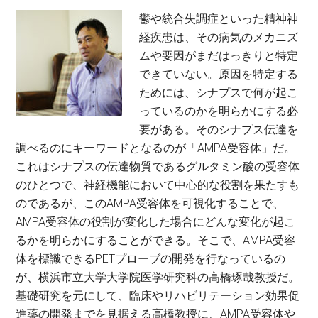
ア
機
鬱や統合失調症といった精神神
ン
構
経疾患は、その病気のメカニズ
モ
准
ムや要因がまだはっきりと特定
ニ
教
できていない。原因を特定する
ア
授
ためには、シナプスで何が起こ
合
っているのかを明らかにする必
成
要がある。そのシナプス伝達を
法
調べるのにキーワードとなるのが「AMPA受容体」だ。
を
これはシナプスの伝達物質であるグルタミン酸の受容体
実
のひとつで、神経機能において中心的な役割を果たすも
現
のであるが、このAMPA受容体を可視化することで、
す
AMPA受容体の役割が変化した場合にどんな変化が起こ
る〜
るかを明らかにすることができる。そこで、AMPA受容
西
体を標識できるPETプローブの開発を行なっているの
林
が、横浜市立大学大学院医学研究科の高橋琢哉教授だ。
仁
基礎研究を元にして、臨床やリハビリテーション効果促
昭・
進薬の開発までを見据える高橋教授に、AMPA受容体や
東