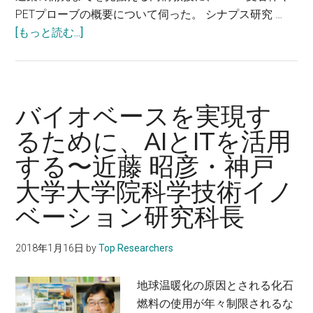
PETプローブの概要について伺った。 シナプス研究 …
京
about
[もっと読む...]
大
AMPA
学
受
大
容
学
体
院
バイオベースを実現す
か
工
るために、AIとITを活用
ら
学
する〜近藤 昭彦・神戸
シ
系
ナ
研
大学大学院科学技術イノ
プ
究
ベーション研究科長
ス
科
を
シ
2018年1月16日
by
Top Researchers
研
ス
究
テ
地球温暖化の原因とされる化石
し、
ム
燃料の使用が年々制限されるな
神
創