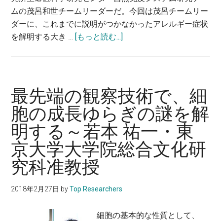
ムの茂呂和世チームリーダーだ。今回は茂呂チームリー
大
ダーに、これまでに説明がつかなかったアレルギー症状
学
about
を解明する大き …
[もっと読む...]
先
自
進
然
理
免
工
疫
学
最先端の観察技術で、細
の
部
胞の成長ゆらぎの謎を解
研
教
明する～若本 祐一・東
究
授
で、
京大学大学院総合文化研
ア
究科准教授
レ
ル
2018年2月27日
by
Top Researchers
ギ
ー
細胞の基本的な性質として、
を