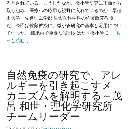
るとされている。こうしたなか、微小管研究に正面から
ら
取り組み、医療への応用も視野に入れているのが、早稲
の
田大学 先進理工学部 生命医科学科の佐藤政充教授
手
だ。今回は佐藤教授に、微小管研究の基本と応用につい
で
て伺った。 細胞内で重要な役割をはたす微小管 Q: …
[も
生
about
っと読む...]
み
微
出
小
す
管
～
の
自然免疫の研究で、アレ
西
研
村
ルギーを引き起こすメ
究
智・
カニズムを解明する～茂
で、
自
細
呂 和世・理化学研究所
治
胞
医
チームリーダー
分
科
裂
大