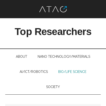
Skip
Skip
Skip
Skip
to
to
to
to
Top Researchers
main
secondary
primary
footer
content
menu
sidebar
最
先
端
ABOUT
NANO TECHNOLOGY/MATERIALS
研
究
を、
AI/ICT/ROBOTICS
BIO/LIFE SCIENCE
す
べ
SOCIETY
て
の
人