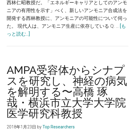
西林仁昭教授だ。「エネルギーキャリアとしてのアンモ
林
ニアの有用性を示す」べく、新しいアンモニア合成法を
悠・
開発する西林教授に、アンモニアの可能性について伺っ
筑
た。 現代人は、アンモニア生産に依存している Q: …
[も
波
about
っと読む...]
大
化
学
石
国
燃
際
料
AMPA受容体からシナプ
統
を
スを研究し、神経の病気
合
使
睡
を解明する〜高橋 琢
わ
眠
ず、
哉・横浜市立大学大学院
医
次
科
医学研究科教授
世
学
代
研
2018年1月23日
by
Top Researchers
型
究