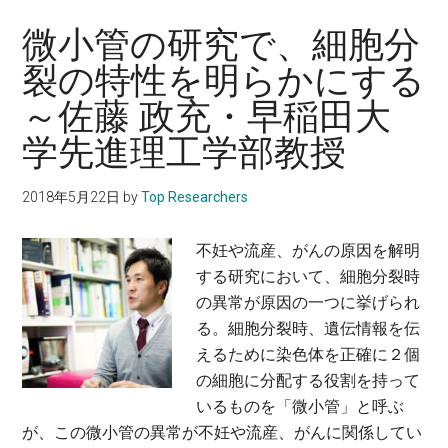
ニ
上
ー
微小管の研究で、細胞分
田
ズ
泰
裂の特性を明らかにする
に
己・
～佐藤 政充・早稲田大
即
東
し、
学先進理工学部教授
京
生
大
体
学
2018年5月22日
by
Top Researchers
イ
教
メ
授
不妊や流産、がんの原因を解明
ー
する研究において、細胞分裂時
ジ
の異常が原因の一つに挙げられ
ン
る。細胞分裂時、遺伝情報を伝
グ
えるために染色体を正確に２個
技
の細胞に分配する役割を持って
術
いるものを「微小管」と呼ぶ
を
が、この微小管の異常が不妊や流産、がんに関係してい
自