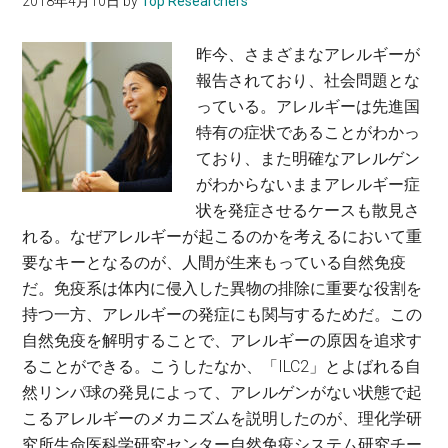
2018年4月10日
by
Top Researchers
の
学
特
教
昨今、さまざまなアレルギーが
性
授
報告されており、社会問題とな
を
っている。アレルギーは先進国
明
特有の症状であることがわかっ
ら
ており、また明確なアレルゲン
か
がわからないままアレルギー症
に
状を発症させるケースも散見さ
す
れる。なぜアレルギーが起こるのかを考えるにおいて重
る
要なキーとなるのが、人間が生来もっている自然免疫
～
だ。免疫系は体内に侵入した異物の排除に重要な役割を
佐
持つ一方、アレルギーの発症にも関与するためだ。この
藤
自然免疫を解明することで、アレルギーの原因を追求す
政
ることができる。こうしたなか、「ILC2」とよばれる自
充・
然リンパ球の発見によって、アレルゲンがない状態で起
早
こるアレルギーのメカニズムを説明したのが、理化学研
稲
究所生命医科学研究センター自然免疫システム研究チー
田