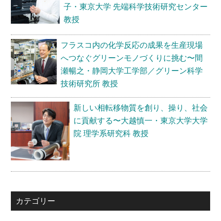
子・東京大学 先端科学技術研究センター
彦・
教授
神
戸
フラスコ内の化学反応の成果を生産現場
大
へつなぐグリーンモノづくりに挑む〜間
学
瀬暢之・静岡大学工学部／グリーン科学
大
技術研究所 教授
学
院
新しい相転移物質を創り、操り、社会
科
に貢献する〜大越慎一・東京大学大学
学
院 理学系研究科 教授
技
術
イ
ノ
ベ
カテゴリー
ー
シ