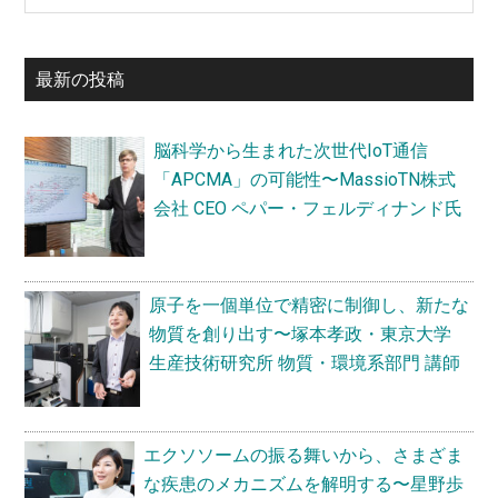
実
初
大
site
現
学
の
...
す
大
最新の投稿
サ
る
学
た
院
イ
め
脳科学から生まれた次世代IoT通信
医
ド
に、
「APCMA」の可能性〜MassioTN株式
学
バ
AI
会社 CEO ペパー・フェルディナンド氏
研
と
究
ー
IT
科
を
教
原子を一個単位で精密に制御し、新たな
活
授
物質を創り出す〜塚本孝政・東京大学
用
生産技術研究所 物質・環境系部門 講師
す
る〜
近
エクソソームの振る舞いから、さまざま
藤
な疾患のメカニズムを解明する〜星野歩
昭