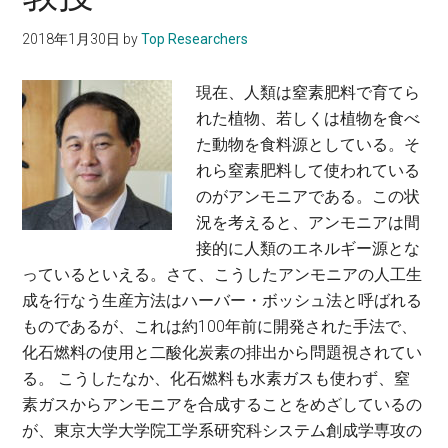
コ
究
ン
科
2018年1月30日
by
Top Researchers
ト
免
ロ
疫
現在、人類は窒素肥料で育てら
ー
学
れた植物、若しくは植物を食べ
ル
教
た動物を食料源としている。そ
し、
授
れら窒素肥料して使われている
睡
のがアンモニアである。この状
眠
況を考えると、アンモニアは間
の
接的に人類のエネルギー源とな
機
っているといえる。さて、こうしたアンモニアの人工生
能
成を行なう生産方法はハーバー・ボッシュ法と呼ばれる
を
ものであるが、これは約100年前に開発された手法で、
解
化石燃料の使用と二酸化炭素の排出から問題視されてい
明
る。 こうしたなか、化石燃料も水素ガスも使わず、窒
す
素ガスからアンモニアを合成することをめざしているの
る
が、東京大学大学院工学系研究科システム創成学専攻の
~