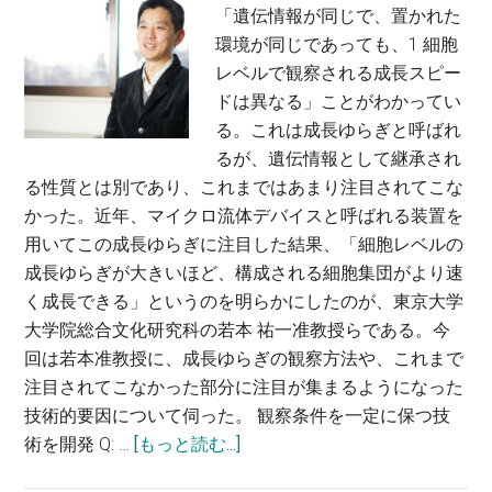
「遺伝情報が同じで、置かれた
引
環境が同じであっても、1 細胞
き
レベルで観察される成長スピー
起
ドは異なる」ことがわかってい
こ
る。これは成長ゆらぎと呼ばれ
す
るが、遺伝情報として継承され
メ
る性質とは別であり、これまではあまり注目されてこな
カ
かった。近年、マイクロ流体デバイスと呼ばれる装置を
ニ
用いてこの成長ゆらぎに注目した結果、「細胞レベルの
ズ
成長ゆらぎが大きいほど、構成される細胞集団がより速
ム
く成長できる」というのを明らかにしたのが、東京大学
を
大学院総合文化研究科の若本 祐一准教授らである。今
解
回は若本准教授に、成長ゆらぎの観察方法や、これまで
明
注目されてこなかった部分に注目が集まるようになった
す
技術的要因について伺った。 観察条件を一定に保つ技
る
about
術を開発 Q: …
[もっと読む...]
～
最
茂