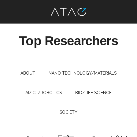
Skip
Skip
Skip
Skip
to
to
to
to
Top Researchers
main
secondary
primary
footer
content
menu
sidebar
最
先
端
ABOUT
NANO TECHNOLOGY/MATERIALS
研
究
を、
AI/ICT/ROBOTICS
BIO/LIFE SCIENCE
す
べ
SOCIETY
て
の
人