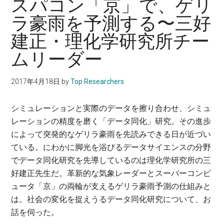
スパコン「京」で、ゲリ
に。
ラ豪雨を予測する〜三好
建正・理化学研究所チー
ムリーダー
2017年4月18日
by
Top Researchers
シミュレーションと実際のデータを擦り合わせ、シミュ
レーションの精度を磨く「データ同化」研究。その進歩
によって突発的なゲリラ豪雨を先読みできる日が近づい
ている。にわかに脚光を浴びるデータサイエンスの分野
でデータ同化研究を先導しているのは理化学研究所の三
好建正先生だ。革新的な気象レーダーとスーパーコンピ
ュータ「京」の両輪が支えるゲリラ豪雨予測の仕組みと
は。社会の変化を捉えうるデータ同化研究について、お
話を伺った。