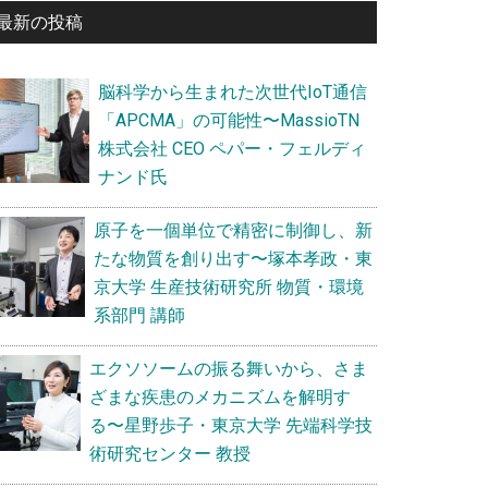
最新の投稿
サ
イ
脳科学から生まれた次世代IoT通信
ド
「APCMA」の可能性〜MassioTN
バ
株式会社 CEO ペパー・フェルディ
ナンド氏
ー
原子を一個単位で精密に制御し、新
たな物質を創り出す〜塚本孝政・東
京大学 生産技術研究所 物質・環境
系部門 講師
エクソソームの振る舞いから、さま
ざまな疾患のメカニズムを解明す
る〜星野歩子・東京大学 先端科学技
術研究センター 教授