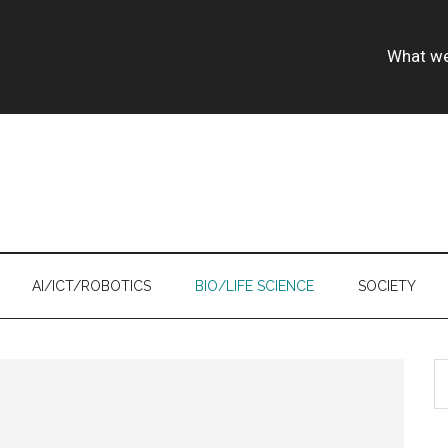
What w
AI/ICT/ROBOTICS
BIO/LIFE SCIENCE
SOCIETY
S
th
si