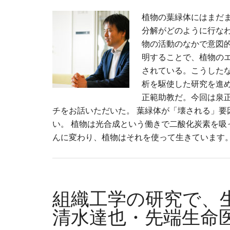
植物の葉緑体にはまだ
分解がどのように行な
物の活動のなかで意図
明することで、植物の
されている。こうした
析を駆使した研究を進
正範助教だ。今回は泉
チをお話いただいた。 葉緑体が「壊される」要
い。 植物は光合成という働きで二酸化炭素を
んに変わり、植物はそれを使って生きています。
組織工学の研究で、
清水達也・先端生命