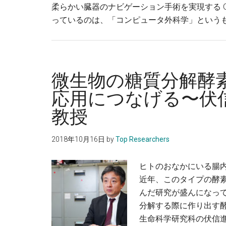
柔らかい臓器のナビゲーション手術を実現する 
っているのは、「コンピュータ外科学」というも
微生物の糖質分解酵
応用につなげる〜伏
教授
2018年10月16日
by
Top Researchers
ヒトのおなかにいる腸
近年、このタイプの酵
んだ研究が盛んになっ
分解する際に作り出す
生命科学研究科の伏信