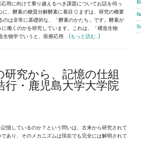
サ
B
業応用に向けて乗り越えるべき課題についてお話を伺っ
ポ
心に、酵素の糖質分解酵素に着目 Q:まずは、研究の概要
N
ー
いるのは非常に基礎的な、「酵素のかたち」です。酵素が
ト
S
うに働くのかを研究しています。これは、「構造生物
す
about
造生物学でいうと、医療応用 …
[もっと読む...]
る〜
微
中
生
村
物
亮
の
の研究から、記憶の仕組
一・
糖
浩行・鹿児島大学大学院
千
質
葉
分
大
解
学
酵
フ
素
ロ
に
を記憶しているのか？という問いは、古来から研究されて
ン
着
つであり、そのメカニズムは現在でも完全には解明されて