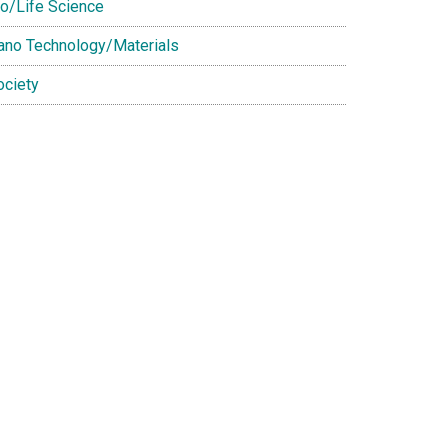
io/Life Science
ano Technology/Materials
ociety