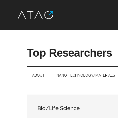
Skip
Skip
Skip
Skip
to
to
to
to
main
secondary
primary
footer
Top Researchers
content
menu
sidebar
最
先
端
ABOUT
NANO TECHNOLOGY/MATERIALS
研
究
を、
す
Bio/Life Science
べ
て