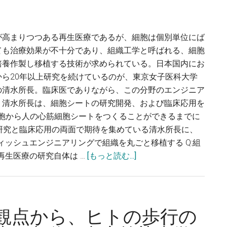
で、
浩
選
行・
択
が高まりつつある再生医療であるが、細胞は個別単位にば
鹿
的
ても治療効果が不十分であり、組織工学と呼ばれる、細胞
児
オ
培養作製し移植する技術が求められている。日本国内にお
島
ー
ら20年以上研究を続けているのが、東京女子医科大学
大
ト
の清水所長。臨床医でありながら、この分野のエンジニア
学
フ
う清水所長は、細胞シートの研究開発、および臨床応用を
大
ァ
細胞から人の心筋細胞シートをつくることができるまでに
学
ジ
研究と臨床応用の両面で期待を集めている清水所長に、
院
ー
ィッシュエンジニアリングで組織を丸ごと移植する Q:組
教
の
about
再生医療の研究自体は …
[もっと読む...]
授
全
組
容
織
を
工
解
学
観点から、ヒトの歩行の
明
の
す