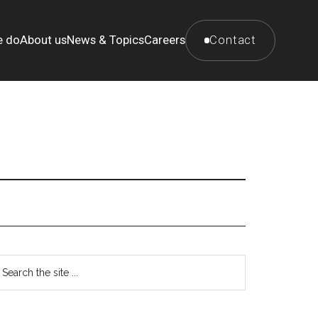
e do
About us
News & Topics
Careers
Contact
最
earch
e
初
te
の