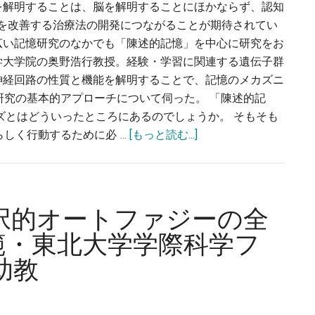
テ
目
を解明することは、脳を解明することにほかならず、認知
ィ
し、
状を改善する治療法の開発につながることが期待されてい
ア
酵
広い記憶研究のなかでも「陳述的記憶」を中心に研究をお
医
素
学大学院の奥野浩行教授。経験・学習に関連する遺伝子群
工
の
神経回路の性質と機能を解明することで、記憶のメカズニ
学
産
研究の基本的アプローチについて伺った。 「陳述的記
セ
業
ーズとはどういったところにあるのでしょうか。 そもそも
ン
応
about
しく行動するために必 …
[もっと読む...]
タ
用
遺
ー
に
伝
准
つ
子
教
な
群
択的オートファジーの全
授
げ
や
範・東北大学学際科学フ
る〜
神
伏
助教
経
信
回
進
路
矢・