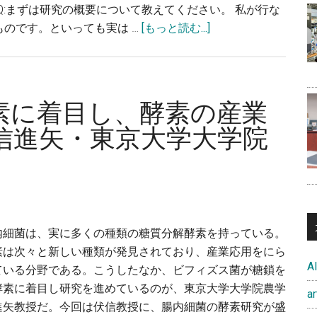
Q:まずは研究の概要について教えてください。 私が行な
about
のです。といっても実は …
[もっと読む...]
コ
ン
ピ
ュ
素に着目し、酵素の産業
ー
信進矢・東京大学大学院
タ
外
科
学
で、
外
内細菌は、実に多くの種類の糖質分解酵素を持っている。
科
素は次々と新しい種類が発見されており、産業応用をにら
手
A
ている分野である。こうしたなか、ビフィズス菌が糖鎖を
術
酵素に着目し研究を進めているのが、東京大学大学院農学
ar
を
進矢教授だ。今回は伏信教授に、腸内細菌の酵素研究が盛