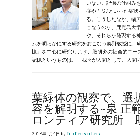
いない。記憶の仕組み
症やPTSDといった症
る。こうしたなか、幅
こなうのが、鹿児島大
や、それらが発現する
ムを明らかにする研究をおこなう奥野教授に、
憶」を中心に研究 Q:まず、脳研究の社会的ニ
記憶というものは、「我々が人間として、人間ら
葉緑体の観察で、選
容を解明する~泉 正
ロンティア研究所 
2018年9月4日
by
Top Researchers