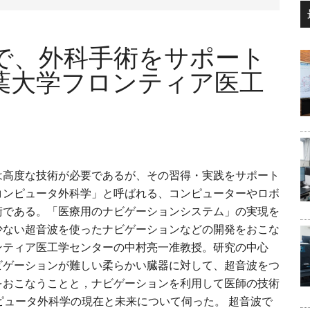
...
で、外科手術をサポート
葉大学フロンティア医工
は高度な技術が必要であるが、その習得・実践をサポート
コンピュータ外科学」と呼ばれる、コンピューターやロボ
術である。「医療用のナビゲーションシステム」の実現を
少ない超音波を使ったナビゲーションなどの開発をおこな
ンティア医工学センターの中村亮一准教授。研究の中心
ビゲーションが難しい柔らかい臓器に対して、超音波をつ
をおこなうことと，ナビゲーションを利用して医師の技術
ピュータ外科学の現在と未来について伺った。 超音波で