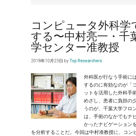
の
人
コンピュータ外科学
に。
する〜中村亮一・千
学センター准教授
2018年10月23日
by
Top Researchers
外科医が行なう手術に
するのに有効なのが「
ットを活用した外科手
めざし、患者に負担の
うのが、千葉大学フロ
は、手術のなかでもナ
かったナビゲーション
を分析することだ。今回は中村准教授に、コン