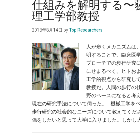
仕組みを解明する〜
理工学部教授
2018年8月14日
by
Top Researchers
人が歩くメカニズムは
明することで、臨床医
プローチでの歩行研究
にせまるべく、ヒトお
工学的視点から研究し
教授だ。人間の歩行の
野のベースになると考
現在の研究手法について伺った。 機械工学をベ
歩行研究の社会的なニーズについて教えてくだ
強をしたいと思って大学に入りました。しかし大