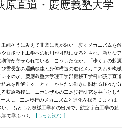
荻原直道・慶應義塾大学
研
る
究
~
で、
泉
生
正
体
範・
移
、単純そうにみえて非常に奥が深い。歩くメカニズムを解
東
植
学やロボット工学への応用が可能になるとされ、新たなア
北
を
に期待が寄せられている。こうしたなか、「歩く」の起源
大
実
よび霊長類の運動機能と身体構造の進化メカニズムを機械
学
用
ているのが、慶應義塾大学理工学部機械工学科の荻原直道
学
化
仕組みを理解することで、からだの動きに関わる様々な分
際
す
える荻原教授に、ニホンザルの二足歩行研究を中心とした
科
る〜
ースに、二足歩行のメカニズムと進化を探る Q:まずは、
学
清
さい。 もともと機械工学科の出身で、航空宇宙工学の勉
フ
水
about
学で学ぶうち …
[もっと読む...]
ロ
達
バ
ン
也・
イ
テ